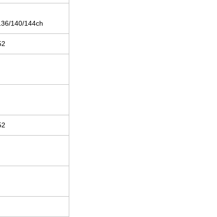
136/140/144ch
2
2