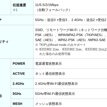
11/5.5/2/1Mbps
伝送速度
（自動フォールバック）
※1
ナ
5GHz：送信3 ×受信3 、2.4GHz：送信2 ×受
SSID、リモートワークWi-Fi（ネットワーク分離
PSK（AES）、WPA/WPA2-PSK（TKIP/AES）、
SAE（AES）、WPA2-PSK（AES）/WPA3-SAE
リティ
※ TKIPはMixed mode のみサポート
※ IEEE802.11ax、IEEE802.11ac、IEEE802
れた場合のみ使用可能
POWER
電源通電状態表示
ACTIVE
ネット通信状態表示
2.4GHz
2.4GHz帯Wi-Fi通信状態表示
5GHz
5GHz帯Wi-Fi通信状態表示
示
MESH
メッシュ状態表示