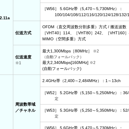
［W56］ 5.6GHz帯（5,470～5,730MHz）：
100/104/108/112/116/120/124/128/132/
2.11a
OFDM（直交周波数分割多重）方式 / 搬送波数［V
伝送方式
［VHT40］114、［VHT80］242、［VHT160］
MIMO（空間多重）方式
最大1,300Mbps［80MHz］
※2
伝送速度
（自動フォールバック）
最大2,340Mbps[160MHz]
※2
※1
(自動フォールバック)
2.4GHz帯（2,400～2,484MHz）：1～13ch
［W52］ 5.2GHz帯（5,150～5,250MHz）：36/4
定
周波数帯域
／チャネル
［W53］ 5.3GHz帯（5,250～5,350MHz）：52/5
定
［W56］ 5.6GHz帯（5,470～5,730MHz）：