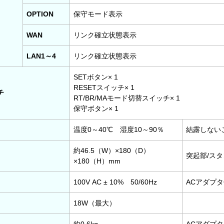
OPTION
保守モード表示
WAN
リンク確立状態表示
LAN1～4
リンク確立状態表示
SETボタン× 1
RESETスイッチ× 1
チ
RT/BR/MAモード切替スイッチ× 1
保守ボタン× 1
温度0～40℃ 湿度10～90％
結露しない
約46.5（W）×180（D）
突起部/ス
×180（H）mm
100V AC ± 10% 50/60Hz
ACアダプ
18W（最大）