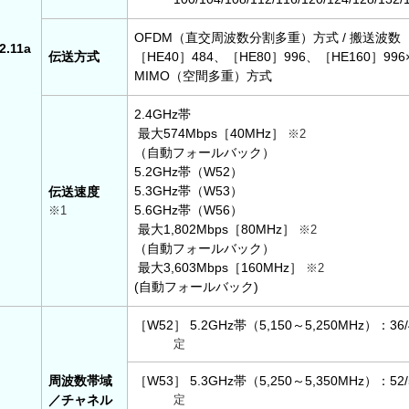
OFDM（直交周波数分割多重）方式 / 搬送波数［H
2.11a
伝送方式
［HE40］484、［HE80］996、［HE160］996
MIMO（空間多重）方式
2.4GHz帯
最大574Mbps［40MHz］
※2
（自動フォールバック）
5.2GHz帯（W52）
5.3GHz帯（W53）
伝送速度
5.6GHz帯（W56）
※1
最大1,802Mbps［80MHz］
※2
（自動フォールバック）
最大3,603Mbps［160MHz］
※2
(自動フォールバック)
［W52］ 5.2GHz帯（5,150～5,250MHz）：36/4
定
周波数帯域
［W53］ 5.3GHz帯（5,250～5,350MHz）：52/5
／チャネル
定