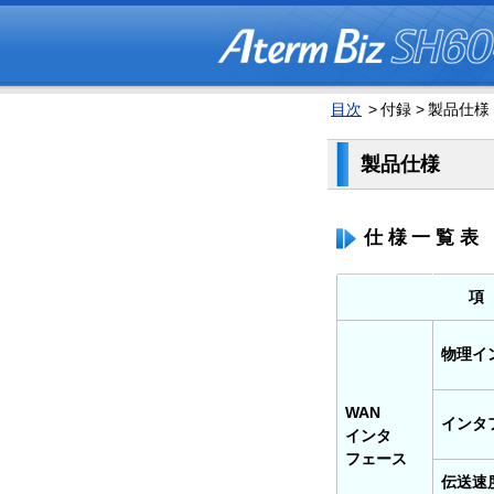
目次
>
付録 >
製品仕様
製品仕様
仕様一覧表
項
物理イ
WAN
インタ
インタ
フェース
伝送速度