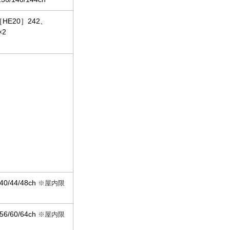
E20］242、
×2
0/44/48ch
※屋内限
6/60/64ch
※屋内限