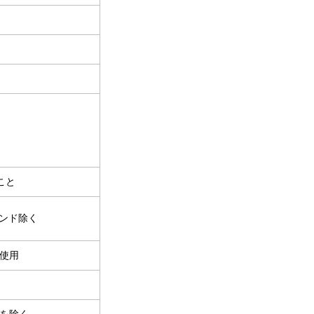
こと
タンド除く
タ使用