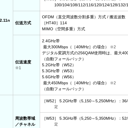
100/104/108/112/116/120/124/128/132/
OFDM（直交周波数分割多重）方式 / 搬送波数［
2.11n
伝送方式
［HT40］114
MIMO（空間多重）方式
2.4GHz帯
最大300Mbps（［40MHz］の場合）
※2
デジタル変調方式の256QAM使用時は、最大400
（自動フォールバック）
伝送速度
5.2GHz帯（W52）
※1
5.3GHz帯（W53）
5.6GHz帯（W56）
最大450Mbps（［40MHz］の場合）
※2
（自動フォールバック）
［W52］ 5.2GHz帯（5,150～5,250MHz）：36/4
定
周波数帯域
［W53］ 5.3GHz帯（5,250～5,350MHz）：52/5
／チャネル
定