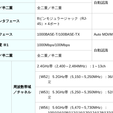
自動認識
／半二重
全二重／半二重
8ピンモジュラージャック（RJ-
ンタフェース
45）× 4ポート
フェース
1000BASE-T/100BASE-TX
Auto MDI/
 ※1
1000Mbps/100Mbps
自動認識
／半二重
全二重／半二重
2.4GHz帯（2,400～2,484MHz）：1～13ch
［W52］ 5.2GHz帯（5,150～5,250MHz）：36/4
定
周波数帯域
／チャネル
［W53］ 5.3GHz帯（5,250～5,350MHz）：52/5
定
［W56］ 5.6GHz帯（5,470～5,730MHz）：
100/104/108/112/116/120/124/128/132/