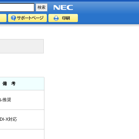
備 考
ル推奨
MDI-X対応