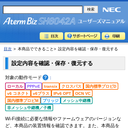
目次
>
本商品でできること>
設定内容を確認・保存・復元する
設定内容を確認・保存・復元する
対象の動作モード
：
ローカル
PPPoE
transix
クロスパス
国内標準プロビD
v6 コネクト
v6プラス
IPv6 OPT
OCN VC
国内標準プロビM
ブリッジ
メッシュ中継機
非メッシュ中継機／子機
Wi-Fi接続に必要な情報やファームウェアのバージョンな
ど、本商品の装置情報を確認できます。また、本商品を