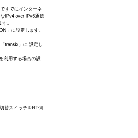
ドですでにインターネ
 over IPv6通信
ます。
ON」に設定します。
ansix」に 設定し
トを利用する場合の設
ド切替スイッチをRT側