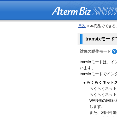
目次
>
本商品でできるこ
transixモ
対象の動作モード
transixモードは、
います。
transixモード
● らくらくネット
らくらくネット
らくらくネット
WAN側の回線状
します。
また、利用可能な