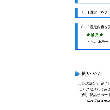
7.
［設定］をク
8.
「設定内容を
◆補足◆
transi
使いかた
上記の設定が完了した
にアクセスしてみ
（例）製品サポート
https://jpn.nec