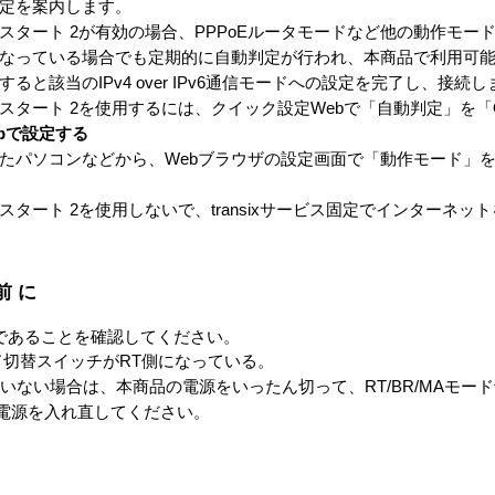
定を案内します。
スタート 2が有効の場合、PPPoEルータモードなど他の動作モー
っている場合でも定期的に自動判定が行われ、本商品で利用可能なIPv4
ると該当のIPv4 over IPv6通信モードへの設定を完了し、接続し
スタート 2を使用するには、クイック設定Webで「自動判定」を「
ebで設定する
たパソコンなどから、Webブラウザの設定画面で「動作モード」を「tr
スタート 2を使用しないで、transixサービス固定でインターネッ
前に
であることを確認してください。
モード切替スイッチがRT側になっている。
ていない場合は、本商品の電源をいったん切って、RT/BR/MAモー
電源を入れ直してください。