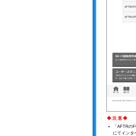
◆注意◆
「AFTRの
にてインタ