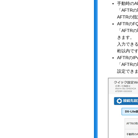
手動時のA
「AFTR
AFTRの
AFTRのF
「AFTR
きます。
入力できる
桁以内で
AFTRのI
「AFTR
設定でき