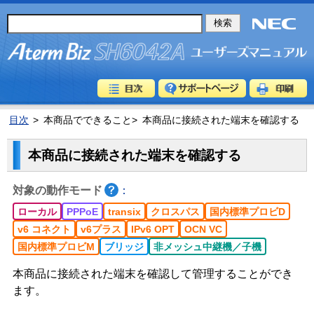
目次
>
本商品でできること>
本商品に接続された端末を確認する
本商品に接続された端末を確認する
対象の動作モード
：
ローカル
PPPoE
transix
クロスパス
国内標準プロビD
v6 コネクト
v6プラス
IPv6 OPT
OCN VC
国内標準プロビM
ブリッジ
非メッシュ中継機／子機
本商品に接続された端末を確認して管理することができ
ます。