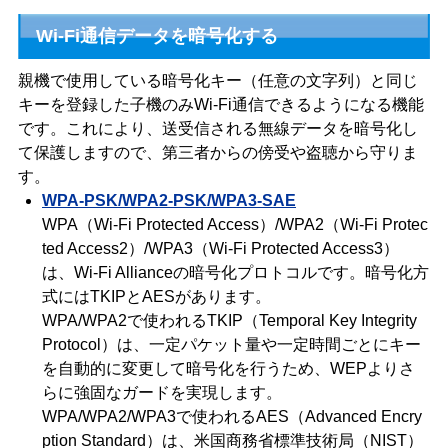
Wi-Fi通信データを暗号化する
親機で使用している暗号化キー（任意の文字列）と同じ
キーを登録した子機のみWi-Fi通信できるようになる機能
です。これにより、送受信される無線データを暗号化し
て保護しますので、第三者からの傍受や盗聴から守りま
す。
WPA-PSK/WPA2-PSK/WPA3-SAE
WPA（Wi-Fi Protected Access）/WPA2（Wi-Fi Protec
ted Access2）/WPA3（Wi-Fi Protected Access3）
は、Wi-Fi Allianceの暗号化プロトコルです。暗号化方
式にはTKIPとAESがあります。
WPA/WPA2で使われるTKIP（Temporal Key Integrity
Protocol）は、一定パケット量や一定時間ごとにキー
を自動的に変更して暗号化を行うため、WEPよりさ
らに強固なガードを実現します。
WPA/WPA2/WPA3で使われるAES（Advanced Encry
ption Standard）は、米国商務省標準技術局（NIST）