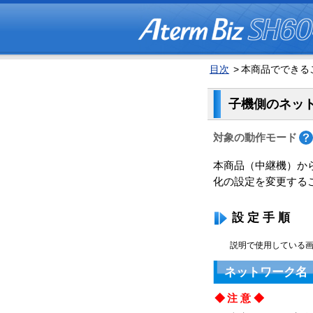
目次
>
本商品でできるこ
子機側のネッ
対象の動作モード
本商品（中継機）から
化の設定を変更する
設定手順
説明で使用している画
ネットワーク名（
◆注意◆