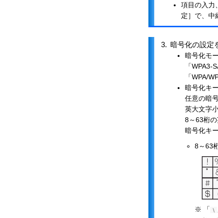
項目の入力
定］で、中
3.
暗号化の設定
暗号化モ
「WPA3-
「WPA/W
暗号化キ
任意の暗
英大文字小
8～63桁
暗号化キ
8～6
※ 「