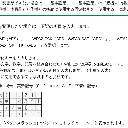
、変更ができない場合は、「基本設定」－「基本設定」の［親機⇔中継
継機（本商品）と子機との接続に使用する周波数帯を「使用する」に設
を変更したい場合は、下記の項目を入力します。
ード
SAE（AES）」、「WPA2-PSK（AES）/WPA3-SAE（AES）」、「WPA
PA2-PSK（TKIP/AES）」を選択します。
ー
号化キーを入力します。
文字、数字、記号を組み合わせた13桁以上の文字列をお勧めします。
の英数記号、または64桁の16進数で入力します。（半角で入力）
ーに使用できる文字は以下のとおりです。
3桁の場合：英数記号（0～9、a～z、A～Z、下表の記号）
」と表示されます。
」(バックスラッシュ)はパソコンによっては、「