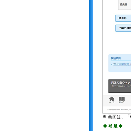
※ 画面は、「
◆補足◆