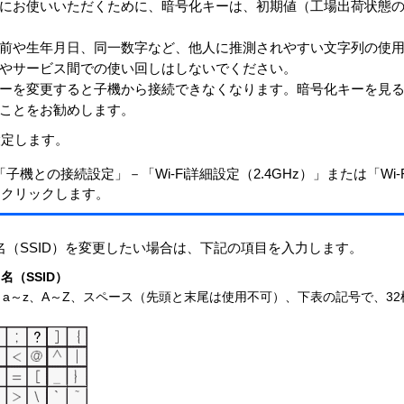
にお使いいただくために、暗号化キーは、初期値（工場出荷状態
前や生年月日、同一数字など、他人に推測されやすい文字列の使
やサービス間での使い回しはしないでください。
ーを変更すると子機から接続できなくなります。暗号化キーを見
ことをお勧めします。
設定します。
子機との接続設定」－「Wi-Fi詳細設定（2.4GHz）」または「Wi-
をクリックします。
名（SSID）を変更したい場合は、下記の項目を入力します。
名（SSID）
、a～z、A～Z、スペース（先頭と末尾は使用不可）、下表の記号で、3