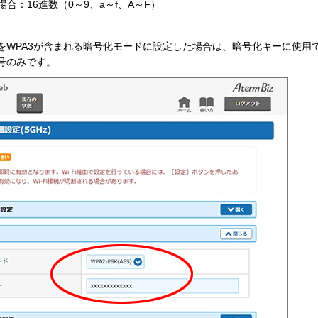
場合：16進数（0～9、a～f、A～F）
◆
をWPA3が含まれる暗号化モードに設定した場合は、暗号化キーに使用で
号のみです。