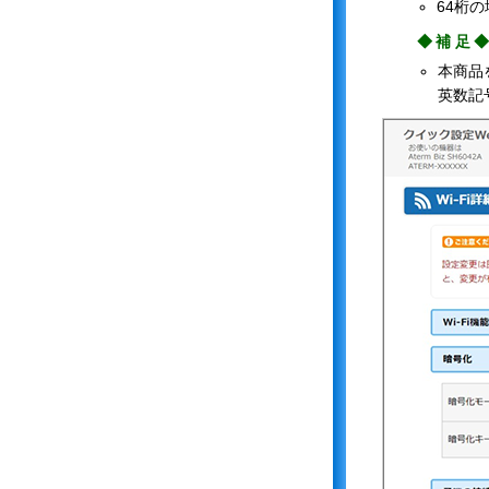
64桁の
◆補足
本商品
英数記