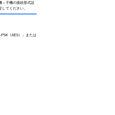
機⇔子機の接続形式設
定してください。
2-PSK（AES）」または