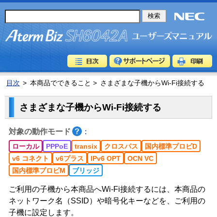
目次
>
本商品でできること >
さまざまな子機からWi-Fi接続する
さまざまな子機からWi-Fi接続する
対象の動作モード
：
ローカル
PPPoE
transix
クロスパス
国内標準プロビD
v6 コネクト
v6プラス
IPv6 OPT
OCN VC
国内標準プロビM
ブリッジ
ご利用の子機から本商品へWi-Fi接続するには、本商品の
ネットワーク名（SSID）や暗号化キーなどを、ご利用の
子機に設定します。