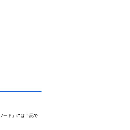
。
スワード」には上記で