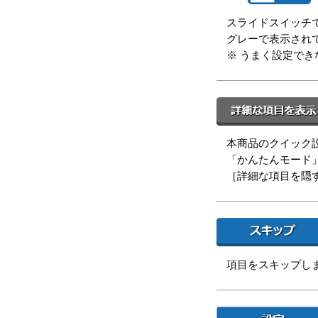
スライドスイッチで
グレーで表示され
※ うまく設定で
本商品のクイック
「かんたんモード
［詳細な項目を隠
項目をスキップし