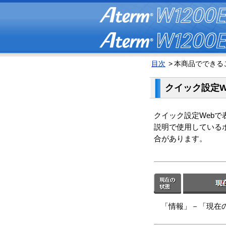
目次
>
本商品でできる
クイック設定W
クイック設定Web
説明で使用している
合があります。
「情報」－「現在