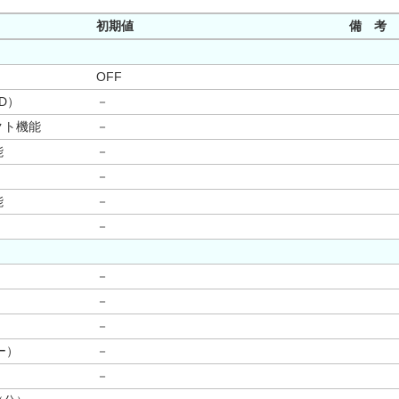
初期値
備 考
OFF
D）
－
クト機能
－
能
－
－
能
－
－
－
－
－
ー）
－
－