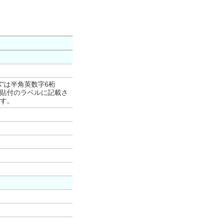
XX"は半角英数字6桁
貼付のラベルに記載さ
す。