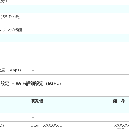
（分）
－
（SSIDの隠
－
タリング機能
－
－
－
－
度（Mbps）
－
）設定 － Wi-Fi詳細設定（5GHz）
初期値
備 考
－
D）
aterm-XXXXXX-a
"XXXX