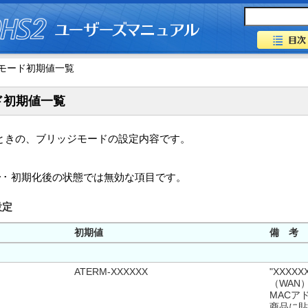
モード初期値一覧
ド初期値一覧
ときの、ブリッジモードの設定内容です。
･･･ 初期化後の状態では無効な項目です。
設定
初期値
備 考
ATERM-XXXXXX
"XXXX
（WAN
MACア
商品に貼