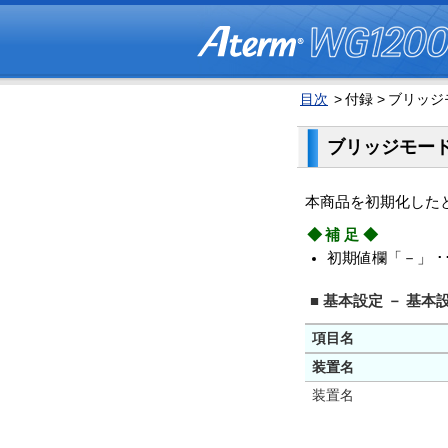
目次
>
付録 >
ブリッジ
ブリッジモー
本商品を初期化した
◆補足◆
初期値欄「－」 
■ 基本設定 － 基本
項目名
装置名
装置名