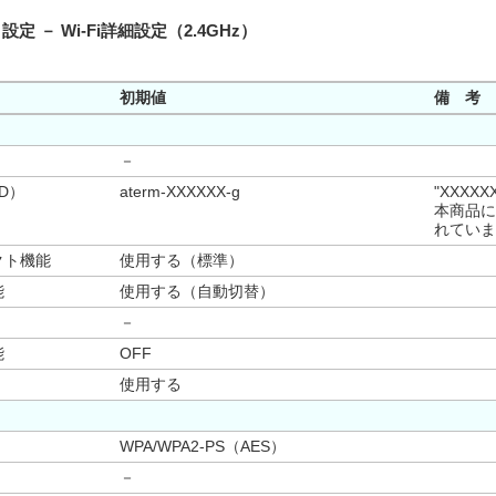
）設定 － Wi-Fi詳細設定（2.4GHz）
初期値
備 考
－
D）
aterm-XXXXXX-g
"XXXX
本商品に
れていま
クト機能
使用する（標準）
能
使用する（自動切替）
－
能
OFF
使用する
WPA/WPA2-PS（AES）
－