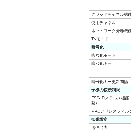
クワッドチャネル機
使用チャネル
ネットワーク分離機
TVモード
暗号化
暗号化モード
暗号化キー
暗号化キー更新間隔
子機の接続制限
ESS-IDステルス機能
蔽）
MACアドレスフィル
拡張設定
送信出力