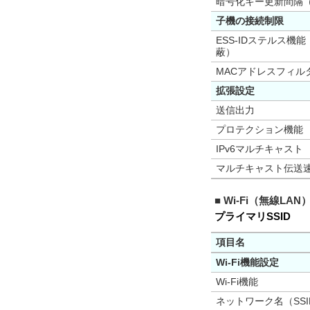
暗号化キー更新間隔
子機の接続制限
ESS-IDステルス機能
蔽）
MACアドレスフィル
拡張設定
送信出力
プロテクション機能
IPv6マルチキャスト
マルチキャスト伝送速
■ Wi-Fi（無線LAN
プライマリSSID
項目名
Wi-Fi機能設定
Wi-Fi機能
ネットワーク名（SSI