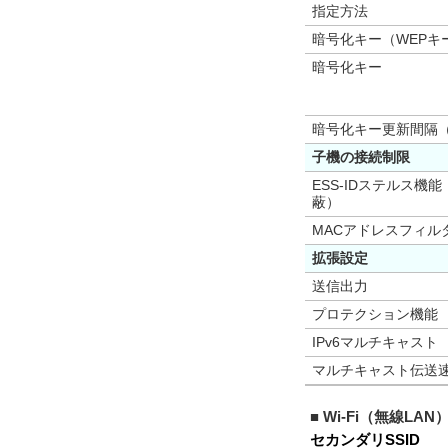
指定方法
暗号化キー（WEPキ
暗号化キー
暗号化キー更新間隔
子機の接続制限
ESS-IDステルス機能
蔽）
MACアドレスフィル
拡張設定
送信出力
プロテクション機能
IPv6マルチキャスト
マルチキャスト伝送速
■ Wi-Fi（無線LAN
セカンダリSSID