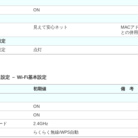
ON
見えて安心ネット
MACア
との併用
設定
設定
点灯
）設定 － Wi-Fi基本設定
初期値
備 考
ON
ON
ード
2.4GHz
らくらく無線/WPS自動