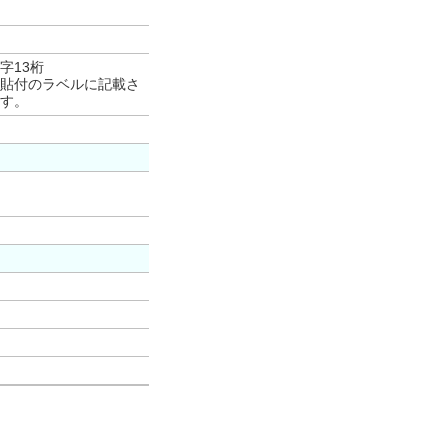
字13桁
貼付のラベルに記載さ
す。