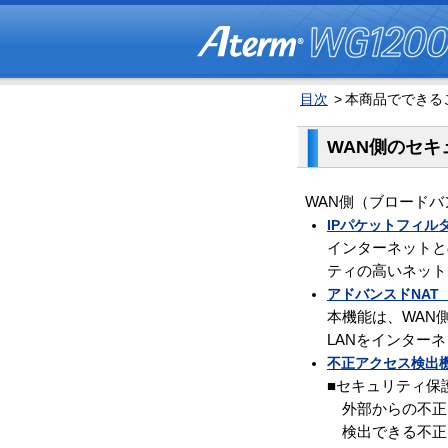
目次
>
本商品でできる
WAN側のセキ
WAN側（ブロード
IPパケットフィル
インターネットと
ティの高いネット
アドバンスドNAT（
本機能は、WAN
LANをインター
不正アクセス検出
■セキュリティ保
外部からの不正
検出できる不正