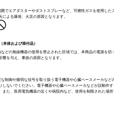
や周囲でエアダスターやダストスプレーなど、可燃性ガスを使用した
火による爆発、火災の原因となります。
項（本体および添付品）
院内などの無線機器の使用を禁止された区域では、本商品の電源を切
影響を与え、事故の原因となります。
精度な制御や微弱な信号を取り扱う電子機器や心臓ペースメーカなど
りしないでください。電子機器や心臓ペースメーカなどが誤動作す
。また、医用電気機器の近くや病院内など、使用を制限された場所