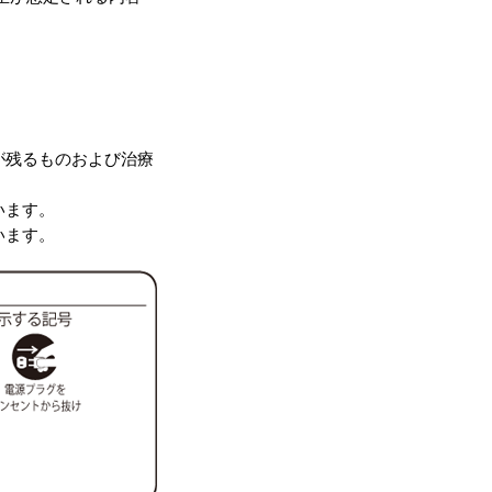
。
が残るものおよび治療
います。
います。