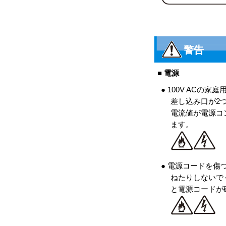
警告
■ 電源
● 100V AC
差し込み口が2
電流値が電源コ
ます。
● 電源コードを
ねたりしないで
と電源コードが