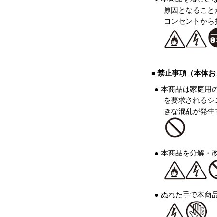
原因となること
コンセントから
■ 禁止事項（本体
● 本商品は家庭
を要求されるシ
きな混乱が発生
● 本商品を分解
● ぬれた手で本