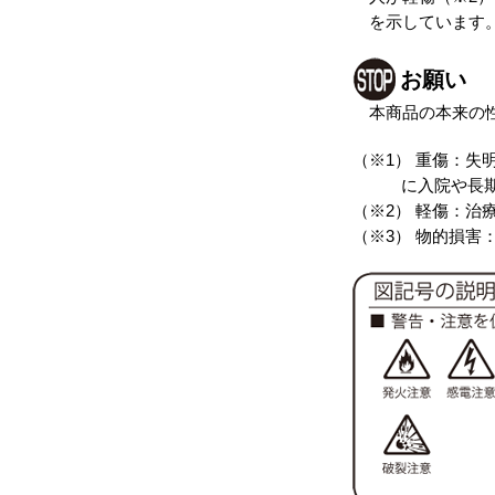
を示しています
お願い
本商品の本来の
（※1） 重傷：
に入院や長
（※2） 軽傷：
（※3） 物的損