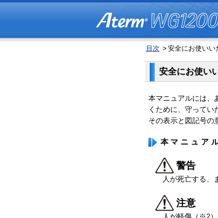
目次
>
安全にお使いい
安全にお使い
本マニュアルには、
くために、守ってい
その表示と図記号の
本マニュア
警告
人が死亡する、
注意
人が軽傷（※2