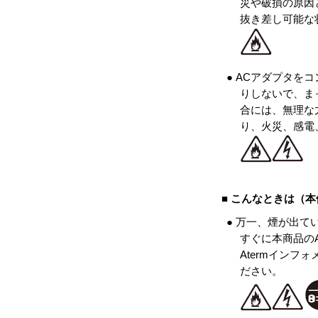
災や破損の原因
抜き差し可能な
● ACアダプタを
りしないで、ま
合には、無理な
り、火災、感電
■ こんなときは（
● 万一、煙が出
すぐに本商品の
Atermイン
ださい。