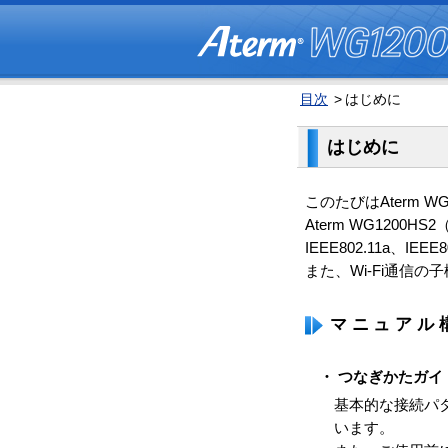
目次
>
はじめに
はじめに
このたびはAterm 
Aterm WG1200H
IEEE802.11a、I
また、Wi-Fi通信
マニュアル
・ つなぎかたガイ
基本的な接続パ
います。