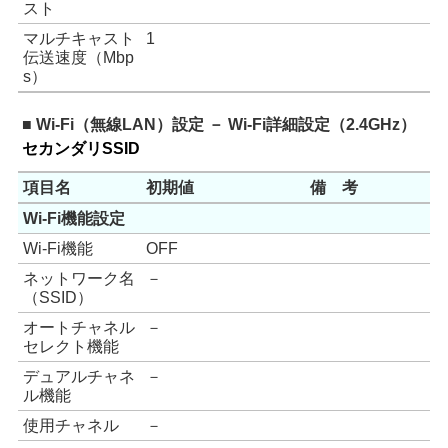
スト
マルチキャスト
1
伝送速度（Mbp
s）
■ Wi-Fi（無線LAN）設定 － Wi-Fi詳細設定（2.4GHz）
セカンダリSSID
項目名
初期値
備 考
Wi-Fi機能設定
Wi-Fi機能
OFF
ネットワーク名
－
（SSID）
オートチャネル
－
セレクト機能
デュアルチャネ
－
ル機能
使用チャネル
－