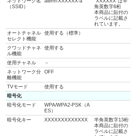
ネットワーク名
aterm-XXXXXX-a
"XXXXXX"は半
（SSID）
角英数字6桁
本商品に貼付の
ラベルに記載さ
れています。
オートチャネル
使用する（標準）
セレクト機能
クワッドチャネ
使用する
ル機能
使用チャネル
－
ネットワーク分
OFF
離機能
TVモード
使用する
暗号化
暗号化モード
WPA/WPA2-PSK（A
ES）
暗号化キー
XXXXXXXXXXXXX
半角英数字13桁
本商品に貼付の
ラベルに記載さ