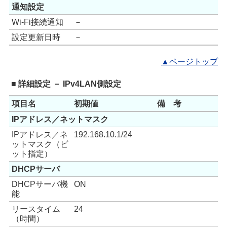
通知設定
Wi-Fi接続通知
－
設定更新日時
－
▲ページトップ
■ 詳細設定 － IPv4LAN側設定
項目名
初期値
備 考
IPアドレス／ネットマスク
IPアドレス／ネ
192.168.10.1/24
ットマスク（ビ
ット指定）
DHCPサーバ
DHCPサーバ機
ON
能
リースタイム
24
（時間）