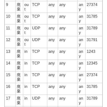
9
廃
ou
TCP
any
any
an
27374
棄
t
y
10
廃
ou
TCP
any
any
an
31785
棄
t
y
11
廃
ou
UDP
any
any
an
31789
棄
t
y
12
廃
ou
UDP
any
any
an
31791
棄
t
y
13
廃
in
TCP
any
any
an
1243
棄
y
14
廃
in
TCP
any
any
an
12345
棄
y
15
廃
in
TCP
any
any
an
27374
棄
y
16
廃
in
TCP
any
any
an
31785
棄
y
17
廃
in
UDP
any
any
an
31789
棄
y