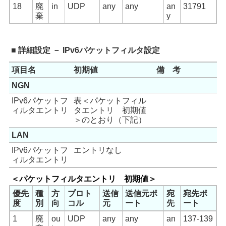
18
廃
in
UDP
any
any
an
31791
棄
y
■ 詳細設定 － IPv6パケットフィルタ設定
項目名
初期値
備 考
NGN
IPv6パケットフ
表＜パケットフィル
ィルタエントリ
タエントリ 初期値
＞のとおり（下記）
LAN
IPv6パケットフ
エントリなし
ィルタエントリ
＜パケットフィルタエントリ 初期値＞
優先
種
方
プロト
送信
送信元ポ
宛
宛先ポ
度
別
向
コル
元
ート
先
ート
1
廃
ou
UDP
any
any
an
137-139