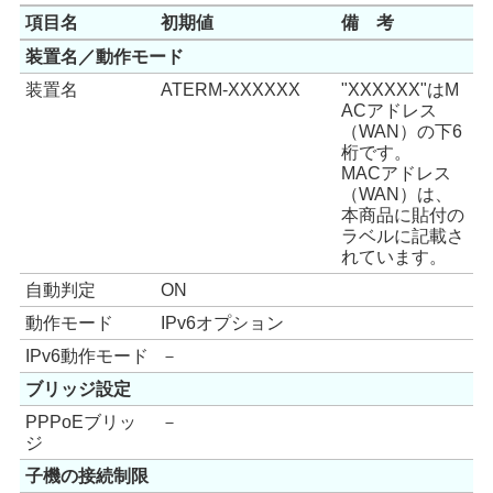
項目名
初期値
備 考
装置名／動作モード
装置名
ATERM-XXXXXX
"XXXXXX"はM
ACアドレス
（WAN）の下6
桁です。
MACアドレス
（WAN）は、
本商品に貼付の
ラベルに記載さ
れています。
自動判定
ON
動作モード
IPv6オプション
IPv6動作モード
－
ブリッジ設定
PPPoEブリッ
－
ジ
子機の接続制限