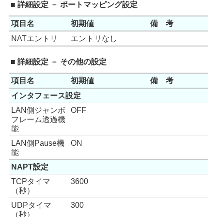
■ 詳細設定 － ポートマッピング設定
項目名
初期値
備 考
NATエントリ
エントリなし
■ 詳細設定 － その他の設定
項目名
初期値
備 考
インタフェース設定
LAN側ジャンボ
OFF
フレーム透過機
能
LAN側Pause機
ON
能
NAPT設定
TCPタイマ
3600
（秒）
UDPタイマ
300
（秒）