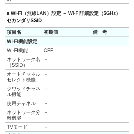
■ Wi-Fi（無線LAN）設定 － Wi-Fi詳細設定（5GHz）
セカンダリSSID
項目名
初期値
備 考
Wi-Fi機能設定
Wi-Fi機能
OFF
ネットワーク名
－
（SSID）
オートチャネル
－
セレクト機能
クワッドチャネ
－
ル機能
使用チャネル
－
ネットワーク分
－
離機能
TVモード
－