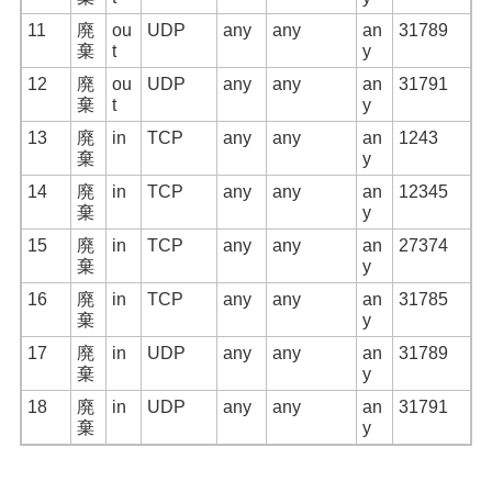
11
廃
ou
UDP
any
any
an
31789
棄
t
y
12
廃
ou
UDP
any
any
an
31791
棄
t
y
13
廃
in
TCP
any
any
an
1243
棄
y
14
廃
in
TCP
any
any
an
12345
棄
y
15
廃
in
TCP
any
any
an
27374
棄
y
16
廃
in
TCP
any
any
an
31785
棄
y
17
廃
in
UDP
any
any
an
31789
棄
y
18
廃
in
UDP
any
any
an
31791
棄
y