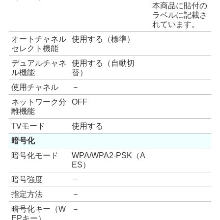
本商品に貼付の
ラベルに記載さ
れています。
オートチャネル
使用する（標準）
セレクト機能
デュアルチャネ
使用する（自動切
ル機能
替）
使用チャネル
－
ネットワーク分
OFF
離機能
TVモード
使用する
暗号化
暗号化モード
WPA/WPA2-PSK（A
ES）
暗号強度
－
指定方法
－
暗号化キー（W
－
EPキー）