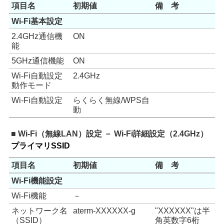
項目名
初期値
備 考
Wi-Fi基本設定
2.4GHz通信機
ON
能
5GHz通信機能
ON
Wi-Fi自動設定
2.4GHz
動作モード
Wi-Fi自動設定
らくらく無線/WPS自
動
■ Wi-Fi（無線LAN）設定 － Wi-Fi詳細設定（2.4GHz）
プライマリSSID
項目名
初期値
備 考
Wi-Fi機能設定
Wi-Fi機能
－
ネットワーク名
aterm-XXXXXX-g
"XXXXXX"は半
（SSID）
角英数字6桁