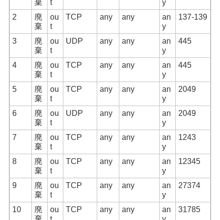
棄
t
y
2
廃
ou
TCP
any
any
an
137-139
棄
t
y
3
廃
ou
UDP
any
any
an
445
棄
t
y
4
廃
ou
TCP
any
any
an
445
棄
t
y
5
廃
ou
TCP
any
any
an
2049
棄
t
y
6
廃
ou
UDP
any
any
an
2049
棄
t
y
7
廃
ou
TCP
any
any
an
1243
棄
t
y
8
廃
ou
TCP
any
any
an
12345
棄
t
y
9
廃
ou
TCP
any
any
an
27374
棄
t
y
10
廃
ou
TCP
any
any
an
31785
棄
t
y