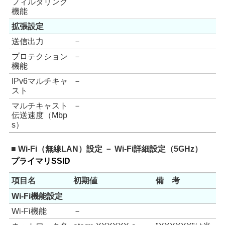
フィルタリング
機能
拡張設定
送信出力
－
プロテクション
－
機能
IPv6マルチキャ
－
スト
マルチキャスト
－
伝送速度（Mbp
s）
■ Wi-Fi（無線LAN）設定 － Wi-Fi詳細設定（5GHz）
プライマリSSID
項目名
初期値
備 考
Wi-Fi機能設定
Wi-Fi機能
－