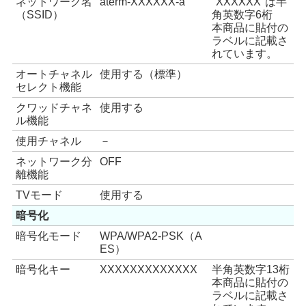
ネットワーク名
aterm-XXXXXX-a
"XXXXXX"は半
（SSID）
角英数字6桁
本商品に貼付の
ラベルに記載さ
れています。
オートチャネル
使用する（標準）
セレクト機能
クワッドチャネ
使用する
ル機能
使用チャネル
－
ネットワーク分
OFF
離機能
TVモード
使用する
暗号化
暗号化モード
WPA/WPA2-PSK（A
ES）
暗号化キー
XXXXXXXXXXXXX
半角英数字13桁
本商品に貼付の
ラベルに記載さ