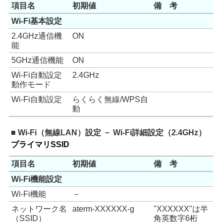
項目名
初期値
備 考
Wi-Fi基本設定
2.4GHz通信機
ON
能
5GHz通信機能
ON
Wi-Fi自動設定
2.4GHz
動作モード
Wi-Fi自動設定
らくらく無線/WPS自
動
■ Wi-Fi（無線LAN）設定 － Wi-Fi詳細設定（2.4GHz）
プライマリSSID
項目名
初期値
備 考
Wi-Fi機能設定
Wi-Fi機能
－
ネットワーク名
aterm-XXXXXX-g
"XXXXXX"は半
（SSID）
角英数字6桁