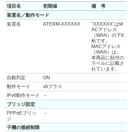
項目名
初期値
備 考
装置名／動作モード
装置名
ATERM-XXXXXX
"XXXXXX"はM
ACアドレス
（WAN）の下6
桁です。
MACアドレス
（WAN）は、
本商品に貼付の
ラベルに記載さ
れています。
自動判定
ON
動作モード
v6プラス
IPv6動作モード
－
ブリッジ設定
PPPoEブリッ
－
ジ
子機の接続制限