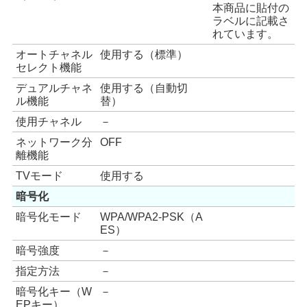
本商品に貼付の
ラベルに記載さ
れています。
オートチャネル
使用する（標準）
セレクト機能
デュアルチャネ
使用する（自動切
ル機能
替）
使用チャネル
－
ネットワーク分
OFF
離機能
TVモード
使用する
暗号化
暗号化モード
WPA/WPA2-PSK（A
ES）
暗号強度
－
指定方法
－
暗号化キー（W
－
EPキー）