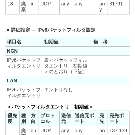
18
廃
in
UDP
any
any
an
31791
棄
y
■ 詳細設定 － IPv6パケットフィルタ設定
項目名
初期値
備 考
NGN
IPv6パケットフ
表＜パケットフィル
ィルタエントリ
タエントリ 初期値
＞のとおり（下記）
LAN
IPv6パケットフ
エントリなし
ィルタエントリ
＜パケットフィルタエントリ 初期値＞
優先
種
方
プロト
送信
送信元ポ
宛
宛先ポ
度
別
向
コル
元
ート
先
ート
1
廃
ou
UDP
any
any
an
137-139