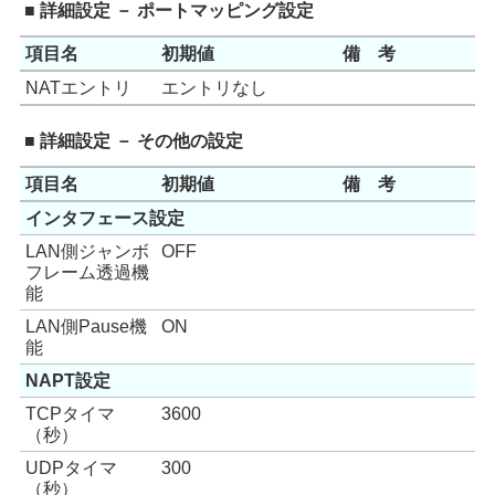
■ 詳細設定 － ポートマッピング設定
項目名
初期値
備 考
NATエントリ
エントリなし
■ 詳細設定 － その他の設定
項目名
初期値
備 考
インタフェース設定
LAN側ジャンボ
OFF
フレーム透過機
能
LAN側Pause機
ON
能
NAPT設定
TCPタイマ
3600
（秒）
UDPタイマ
300
（秒）