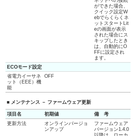
ネットへの接続
ができた場合、
クイック設定W
ebでらくらくネ
ットスタートLit
eの画面が表示
された場合にス
キップしたとき
は、自動的にO
FFに設定され
ます。
ECOモード設定
省電力イーサネ
OFF
ット（EEE）機
能
■ メンテナンス － ファームウェア更新
項目名
初期値
備 考
更新方法
オンラインバージョ
ファームウェア
ンアップ
バージョン1.4.0
以降は、ローカ