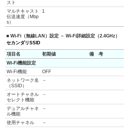
スト
マルチキャスト
1
伝送速度（Mbp
s）
■ Wi-Fi（無線LAN）設定 － Wi-Fi詳細設定（2.4GHz）
セカンダリSSID
項目名
初期値
備 考
Wi-Fi機能設定
Wi-Fi機能
OFF
ネットワーク名
－
（SSID）
オートチャネル
－
セレクト機能
デュアルチャネ
－
ル機能
使用チャネル
－