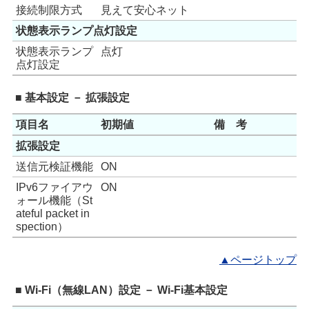
接続制限方式
見えて安心ネット
状態表示ランプ点灯設定
状態表示ランプ
点灯
点灯設定
■ 基本設定 － 拡張設定
項目名
初期値
備 考
拡張設定
送信元検証機能
ON
IPv6ファイアウ
ON
ォール機能（St
ateful packet in
spection）
▲ページトップ
■ Wi-Fi（無線LAN）設定 － Wi-Fi基本設定