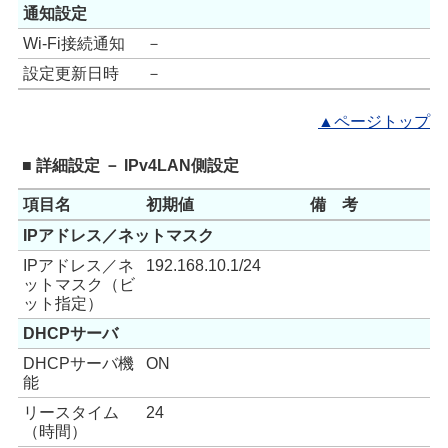
通知設定
Wi-Fi接続通知
－
設定更新日時
－
▲ページトップ
■ 詳細設定 － IPv4LAN側設定
項目名
初期値
備 考
IPアドレス／ネットマスク
IPアドレス／ネ
192.168.10.1/24
ットマスク（ビ
ット指定）
DHCPサーバ
DHCPサーバ機
ON
能
リースタイム
24
（時間）