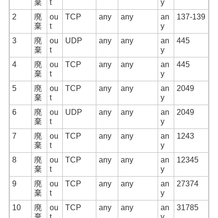
棄
t
y
2
廃
ou
TCP
any
any
an
137-139
棄
t
y
3
廃
ou
UDP
any
any
an
445
棄
t
y
4
廃
ou
TCP
any
any
an
445
棄
t
y
5
廃
ou
TCP
any
any
an
2049
棄
t
y
6
廃
ou
UDP
any
any
an
2049
棄
t
y
7
廃
ou
TCP
any
any
an
1243
棄
t
y
8
廃
ou
TCP
any
any
an
12345
棄
t
y
9
廃
ou
TCP
any
any
an
27374
棄
t
y
10
廃
ou
TCP
any
any
an
31785
棄
t
y