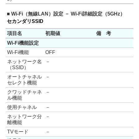
■ Wi-Fi（無線LAN）設定 － Wi-Fi詳細設定（5GHz）
セカンダリSSID
項目名
初期値
備 考
Wi-Fi機能設定
Wi-Fi機能
OFF
ネットワーク名
－
（SSID）
オートチャネル
－
セレクト機能
クワッドチャネ
－
ル機能
使用チャネル
－
ネットワーク分
－
離機能
TVモード
－