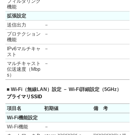
フィルタリング
機能
拡張設定
送信出力
－
プロテクション
－
機能
IPv6マルチキャ
－
スト
マルチキャスト
－
伝送速度（Mbp
s）
■ Wi-Fi（無線LAN）設定 － Wi-Fi詳細設定（5GHz）
プライマリSSID
項目名
初期値
備 考
Wi-Fi機能設定
Wi-Fi機能
－