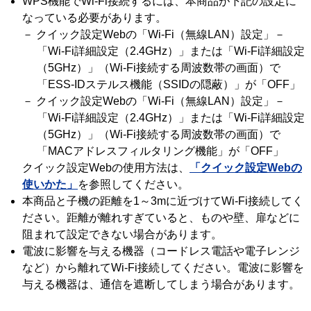
WPS機能でWi-Fi接続するには、本商品が下記の設定に
なっている必要があります。
－ クイック設定Webの「Wi-Fi（無線LAN）設定」－
「Wi-Fi詳細設定（2.4GHz）」または「Wi-Fi詳細設定
（5GHz）」（Wi-Fi接続する周波数帯の画面）で
「ESS-IDステルス機能（SSIDの隠蔽）」が「OFF」
－ クイック設定Webの「Wi-Fi（無線LAN）設定」－
「Wi-Fi詳細設定（2.4GHz）」または「Wi-Fi詳細設定
（5GHz）」（Wi-Fi接続する周波数帯の画面）で
「MACアドレスフィルタリング機能」が「OFF」
クイック設定Webの使用方法は、
「クイック設定Webの
使いかた」
を参照してください。
本商品と子機の距離を1～3mに近づけてWi-Fi接続してく
ださい。距離が離れすぎていると、ものや壁、扉などに
阻まれて設定できない場合があります。
電波に影響を与える機器（コードレス電話や電子レンジ
など）から離れてWi-Fi接続してください。電波に影響を
与える機器は、通信を遮断してしまう場合があります。