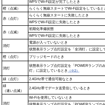
WPSでWi-Fi設定が完了したとき
橙（点滅）
らくらく無線スタートでWi-Fi設定をしていると
らくらく無線スタートに失敗したとき
赤（点灯）
WPSでWi-Fi設定に失敗したとき
初期化準備状態
赤（点滅）
WPSでWi-Fi設定に失敗したとき
電源が入っていないとき
消灯
状態表示ランプ点灯設定を「全消灯」に設定し
橙（点灯）
ブリッジモードのとき
状態表示ランプ点灯設定を「POWERランプの
消灯
灯」に設定しているとき
（※2）
緑（点灯）
2.4GHz帯で通信可能なとき
緑
2.4GHz帯でデータ送受信しているとき
（速い点滅）
Wi-Fiを使用していないとき
消灯
状態表示ランプ点灯設定を「POWERランプの