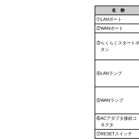
名 称
①LANポート
②WANポート
③らくらくスタート
タン
④LANランプ
⑤WANランプ
⑥ACアダプタ接続コ
ネクタ
⑦RESETスイッチ