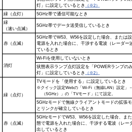
灯」に設定しているとき
（※2）
緑（点灯）
5GHz帯で通信可能なとき
緑
5GHz帯でデータ送受信しているとき
（速い点滅）
信
5GHz帯でW53、W56を設定した場合、または
赤（点滅）
電源を入れた場合に、干渉する電波（レーダー
ているとき
Wi-Fiを使用していないとき
消灯
状態表示ランプ点灯設定を「POWERランプの
灯」に設定しているとき
（※2）
TVモードを「使用する」に設定しているとき
※クイック設定Webの「Wi-Fi（無線LAN）設定」－
（5GHz）」の「TVモード」にて設定。
緑（点灯）
5GHzモードで無線クライアントモードの拡張
とリンクが確立しているとき
5GHzモードでW53、W56を設定した場合、ま
赤（点滅）
態で電源を入れた場合に、干渉する電波（レー
出しているとき