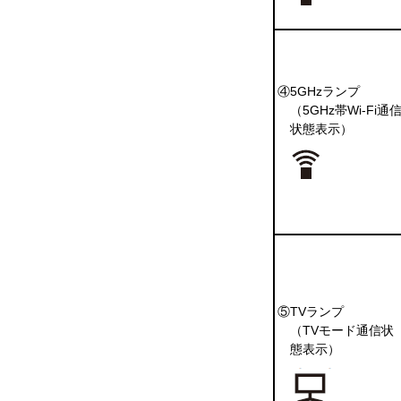
④5GHzランプ
（5GHz帯Wi-Fi通
状態表示）
⑤TVランプ
（TVモード通信状
態表示）