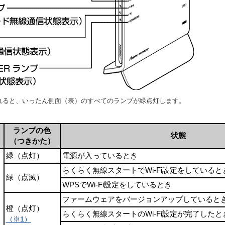
れると、いったん側面（表）のすべてのランプが緑点灯します。
ランプの色
状態
（つきかた）
緑（点灯）
電源が入っているとき
らくらく無線スタートでWi-Fi設定をしていると
緑（点滅）
WPSでWi-Fi設定をしているとき
ファームウェアをバージョンアップしていると
橙（点灯）
らくらく無線スタートのWi-Fi設定が完了したと
（※1）