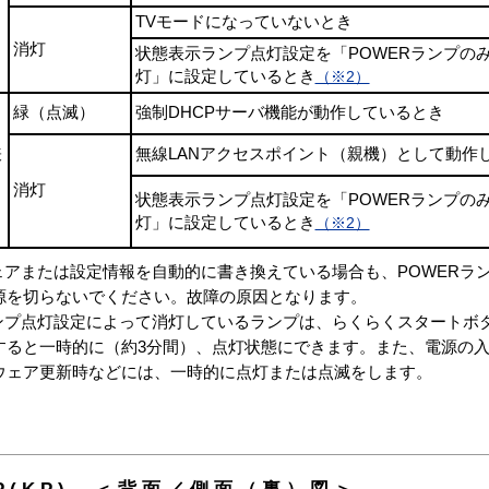
TVモードになっていないとき
消灯
状態表示ランプ点灯設定を「POWERランプの
灯」に設定しているとき
（※2）
緑（点滅）
強制DHCPサーバ機能が動作しているとき
表
無線LANアクセスポイント（親機）として動作
消灯
状態表示ランプ点灯設定を「POWERランプの
灯」に設定しているとき
（※2）
ェアまたは設定情報を自動的に書き換えている場合も、POWERラ
源を切らないでください。故障の原因となります。
ランプ点灯設定によって消灯しているランプは、らくらくスタートボ
すると一時的に（約3分間）、点灯状態にできます。また、電源の
ウェア更新時などには、一時的に点灯または点滅をします。