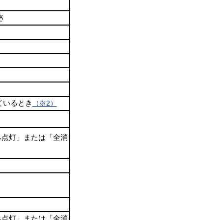
き
ているとき
（※2）
み点灯」または「全消
み点灯」または「全消