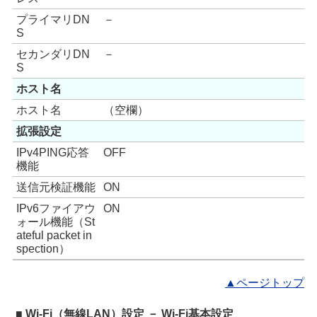
プライマリDN
－
S
セカンダリDN
－
S
ホスト名
ホスト名
（空欄）
拡張設定
IPv4PING応答
OFF
機能
送信元検証機能
ON
IPv6ファイアウ
ON
ォール機能（St
ateful packet in
spection）
▲ページトップ
■ Wi-Fi（無線LAN）設定 － Wi-Fi基本設定