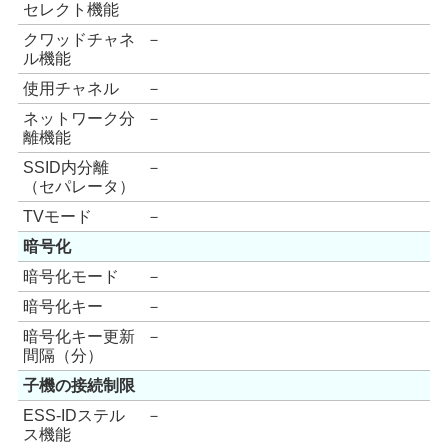
セレクト機能
クワッドチャネ
－
ル機能
使用チャネル
－
ネットワーク分
－
離機能
SSID内分離
－
（セパレータ）
TVモード
－
暗号化
暗号化モード
－
暗号化キー
－
暗号化キー更新
－
間隔（分）
子機の接続制限
ESS-IDステル
－
ス機能