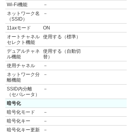
Wi-Fi機能
－
ネットワーク名
－
（SSID）
11axモード
ON
オートチャネル
使用する（標準）
セレクト機能
デュアルチャネ
使用する（自動切
ル機能
替）
使用チャネル
－
ネットワーク分
－
離機能
SSID内分離
－
（セパレータ）
暗号化
暗号化モード
－
暗号化キー
－
暗号化キー更新
－