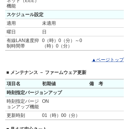
ネット（EEE）
機能
スケジュール設定
適用
未適用
曜日
日
有線LAN速度抑
0（時）0（分）～0
制時間帯
（時）0（分）
▲ページトップ
■ メンテナンス － ファームウェア更新
項目名
初期値
備 考
時刻指定バージョンアップ
時刻指定バージ
ON
ョンアップ機能
更新時刻
01（時）00（分）