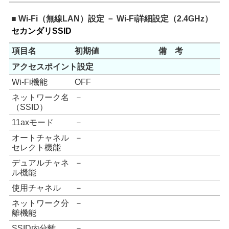
■ Wi-Fi（無線LAN）設定 － Wi-Fi詳細設定（2.4GHz）
セカンダリSSID
項目名
初期値
備 考
アクセスポイント設定
Wi-Fi機能
OFF
ネットワーク名
－
（SSID）
11axモード
－
オートチャネル
－
セレクト機能
デュアルチャネ
－
ル機能
使用チャネル
－
ネットワーク分
－
離機能
SSID内分離
－