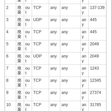
棄
t
y
2
廃
ou
TCP
any
any
an
137-139
棄
t
y
3
廃
ou
UDP
any
any
an
445
棄
t
y
4
廃
ou
TCP
any
any
an
445
棄
t
y
5
廃
ou
TCP
any
any
an
2049
棄
t
y
6
廃
ou
UDP
any
any
an
2049
棄
t
y
7
廃
ou
TCP
any
any
an
1243
棄
t
y
8
廃
ou
TCP
any
any
an
12345
棄
t
y
9
廃
ou
TCP
any
any
an
27374
棄
t
y
10
廃
ou
TCP
any
any
an
31785
棄
t
y