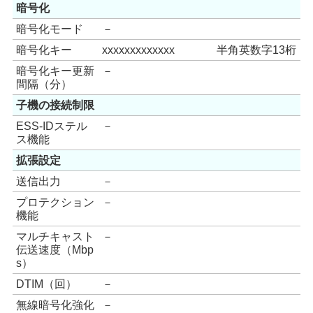
暗号化
暗号化モード
－
暗号化キー
xxxxxxxxxxxxx
半角英数字13桁
暗号化キー更新
－
間隔（分）
子機の接続制限
ESS-IDステル
－
ス機能
拡張設定
送信出力
－
プロテクション
－
機能
マルチキャスト
－
伝送速度（Mbp
s）
DTIM（回）
－
無線暗号化強化
－