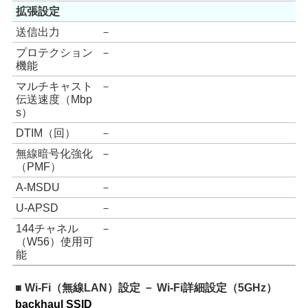
拡張設定
送信出力
－
プロテクション
－
機能
マルチキャスト
－
伝送速度（Mbp
s）
DTIM（回）
－
無線暗号化強化
－
（PMF）
A-MSDU
－
U-APSD
－
144チャネル
－
（W56）使用可
能
■ Wi-Fi（無線LAN）設定 － Wi-Fi詳細設定（5GHz）
backhaul SSID