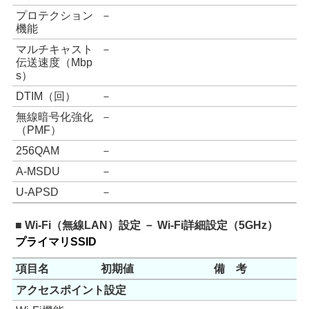
プロテクション
－
機能
マルチキャスト
－
伝送速度（Mbp
s）
DTIM（回）
－
無線暗号化強化
－
（PMF）
256QAM
－
A-MSDU
－
U-APSD
－
■ Wi-Fi（無線LAN）設定 － Wi-Fi詳細設定（5GHz）
プライマリSSID
項目名
初期値
備 考
アクセスポイント設定