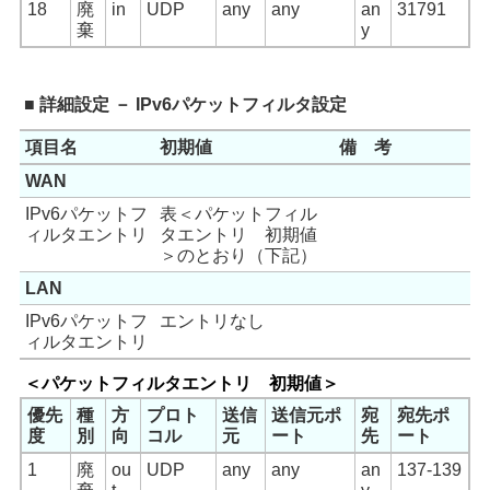
18
廃
in
UDP
any
any
an
31791
棄
y
■ 詳細設定 － IPv6パケットフィルタ設定
項目名
初期値
備 考
WAN
IPv6パケットフ
表＜パケットフィル
ィルタエントリ
タエントリ 初期値
＞のとおり（下記）
LAN
IPv6パケットフ
エントリなし
ィルタエントリ
＜パケットフィルタエントリ 初期値＞
優先
種
方
プロト
送信
送信元ポ
宛
宛先ポ
度
別
向
コル
元
ート
先
ート
1
廃
ou
UDP
any
any
an
137-139