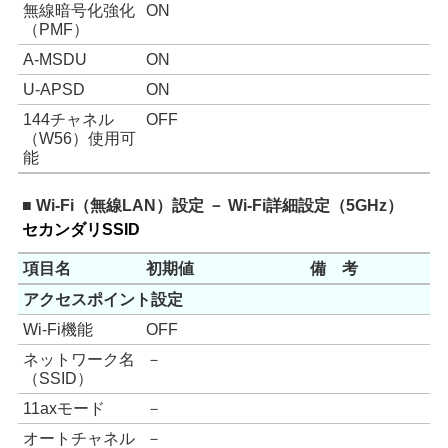
無線暗号化強化
ON
（PMF）
A-MSDU
ON
U-APSD
ON
144チャネル
OFF
（W56）使用可
能
■ Wi-Fi（無線LAN）設定 － Wi-Fi詳細設定（5GHz）
セカンダリSSID
項目名
初期値
備 考
アクセスポイント設定
Wi-Fi機能
OFF
ネットワーク名
－
（SSID）
11axモード
－
オートチャネル
－