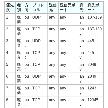
優先
種
方
プロト
送信
送信元ポ
宛
宛先ポ
度
別
向
コル
元
ート
先
ート
1
廃
ou
UDP
any
any
an
137-139
棄
t
y
2
廃
ou
TCP
any
any
an
137-139
棄
t
y
3
廃
ou
UDP
any
any
an
445
棄
t
y
4
廃
ou
TCP
any
any
an
445
棄
t
y
5
廃
ou
TCP
any
any
an
2049
棄
t
y
6
廃
ou
UDP
any
any
an
2049
棄
t
y
7
廃
ou
TCP
any
any
an
1243
棄
t
y
8
廃
ou
TCP
any
any
an
12345
棄
t
y