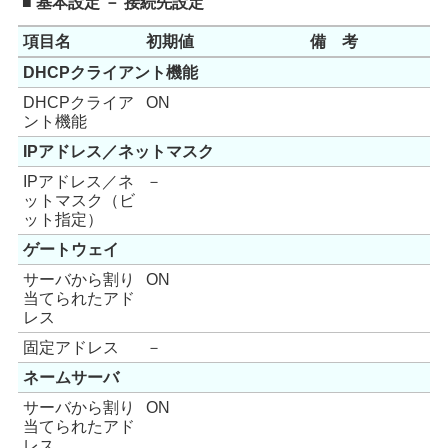
■ 基本設定 － 接続先設定
項目名
初期値
備 考
DHCPクライアント機能
DHCPクライア
ON
ント機能
IPアドレス／ネットマスク
IPアドレス／ネ
－
ットマスク（ビ
ット指定）
ゲートウェイ
サーバから割り
ON
当てられたアド
レス
固定アドレス
－
ネームサーバ
サーバから割り
ON
当てられたアド
レス