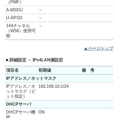
（PMF）
A-MSDU
－
U-APSD
－
144チャネル
－
（W56）使用可
能
▲ページトップ
■ 詳細設定 － IPv4LAN側設定
項目名
初期値
備 考
IPアドレス／ネットマスク
IPアドレス／ネ
192.168.10.1/24
ットマスク（ビ
ット指定）
DHCPサーバ
DHCPサーバ機
ON
能