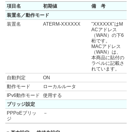
項目名
初期値
備 考
装置名／動作モード
装置名
ATERM-XXXXXX
"XXXXXX"はM
ACアドレス
（WAN）の下6
桁です。
MACアドレス
（WAN）は、
本商品に貼付の
ラベルに記載さ
れています。
自動判定
ON
動作モード
ローカルルータ
IPv6動作モード
使用する
ブリッジ設定
PPPoEブリッ
－
ジ