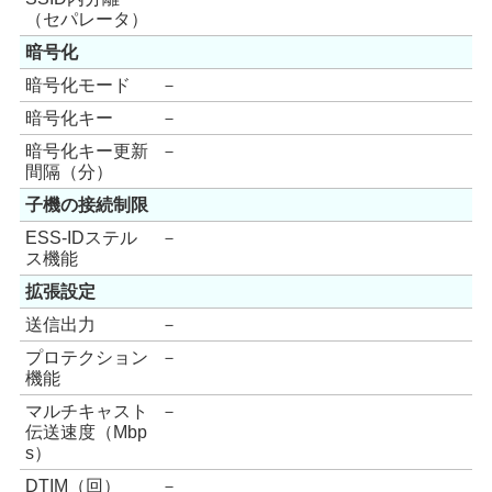
（セパレータ）
暗号化
暗号化モード
－
暗号化キー
－
暗号化キー更新
－
間隔（分）
子機の接続制限
ESS-IDステル
－
ス機能
拡張設定
送信出力
－
プロテクション
－
機能
マルチキャスト
－
伝送速度（Mbp
s）
DTIM（回）
－