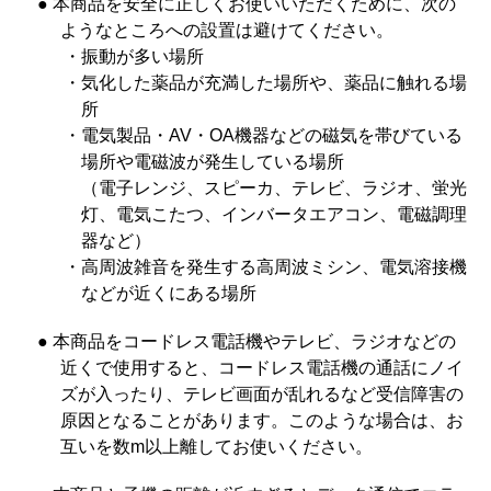
● 本商品を安全に正しくお使いいただくために、次の
ようなところへの設置は避けてください。
・
振動が多い場所
・
気化した薬品が充満した場所や、薬品に触れる場
所
・
電気製品・AV・OA機器などの磁気を帯びている
場所や電磁波が発生している場所
（電子レンジ、スピーカ、テレビ、ラジオ、蛍光
灯、電気こたつ、インバータエアコン、電磁調理
器など）
・
高周波雑音を発生する高周波ミシン、電気溶接機
などが近くにある場所
● 本商品をコードレス電話機やテレビ、ラジオなどの
近くで使用すると、コードレス電話機の通話にノイ
ズが入ったり、テレビ画面が乱れるなど受信障害の
原因となることがあります。このような場合は、お
互いを数m以上離してお使いください。