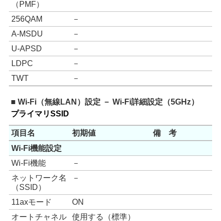
（PMF）
256QAM
－
A-MSDU
－
U-APSD
－
LDPC
－
TWT
－
■ Wi-Fi（無線LAN）設定 － Wi-Fi詳細設定（5GHz）
プライマリSSID
項目名
初期値
備 考
Wi-Fi機能設定
Wi-Fi機能
－
ネットワーク名
－
（SSID）
11axモード
ON
オートチャネル
使用する（標準）