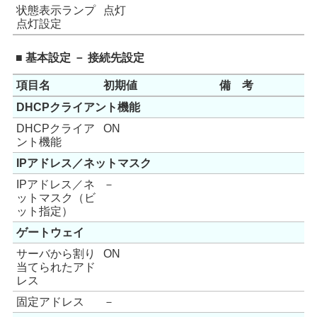
状態表示ランプ
点灯
点灯設定
■ 基本設定 － 接続先設定
項目名
初期値
備 考
DHCPクライアント機能
DHCPクライア
ON
ント機能
IPアドレス／ネットマスク
IPアドレス／ネ
－
ットマスク（ビ
ット指定）
ゲートウェイ
サーバから割り
ON
当てられたアド
レス
固定アドレス
－