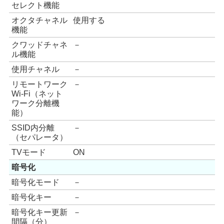
セレクト機能
オクタチャネル
使用する
機能
クワッドチャネ
－
ル機能
使用チャネル
－
リモートワーク
－
Wi-Fi（ネット
ワーク分離機
能）
SSID内分離
－
（セパレータ）
TVモード
ON
暗号化
暗号化モード
－
暗号化キー
－
暗号化キー更新
－
間隔（分）