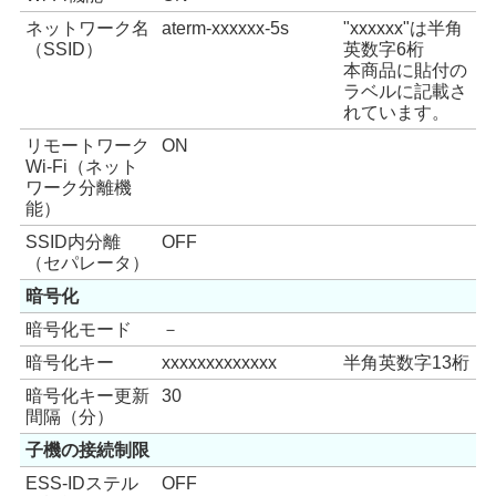
ネットワーク名
aterm-xxxxxx-5s
"xxxxxx"は半角
（SSID）
英数字6桁
本商品に貼付の
ラベルに記載さ
れています。
リモートワーク
ON
Wi-Fi（ネット
ワーク分離機
能）
SSID内分離
OFF
（セパレータ）
暗号化
暗号化モード
－
暗号化キー
xxxxxxxxxxxxx
半角英数字13桁
暗号化キー更新
30
間隔（分）
子機の接続制限
ESS-IDステル
OFF