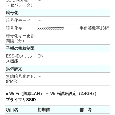
SSID内分離
－
（セパレータ）
暗号化
暗号化モード
－
暗号化キー
xxxxxxxxxxxxx
半角英数字13桁
暗号化キー更新
－
間隔（分）
子機の接続制限
ESS-IDステル
ON
ス機能
拡張設定
無線暗号化強化
－
(PMF)
■ Wi-Fi（無線LAN） － Wi-Fi詳細設定（2.4GHz）
プライマリSSID
項目名
初期値
備 考