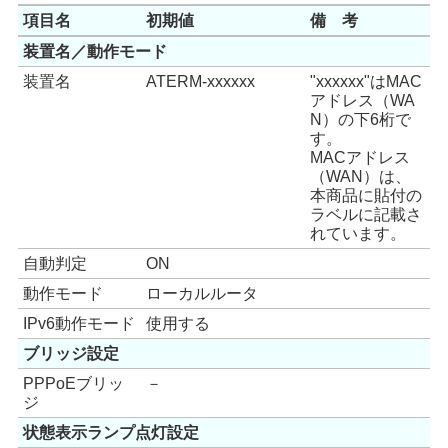
項目名
初期値
備 考
装置名／動作モード
装置名
ATERM-xxxxxx
"xxxxxx"はMAC
アドレス（WA
N）の下6桁で
す。
MACアドレス
（WAN）は、
本商品に貼付の
ラベルに記載さ
れています。
自動判定
ON
動作モード
ローカルルータ
IPv6動作モード
使用する
ブリッジ設定
PPPoEブリッ
－
ジ
状態表示ランプ点灯設定