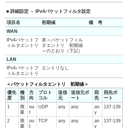
■ 詳細設定 － IPv4パケットフィルタ設定
項目名
初期値
備 考
WAN
IPv4パケットフ
表＜パケットフィル
ィルタエントリ
タエントリ 初期値
＞のとおり（下記）
LAN
IPv4パケットフ
エントリなし
ィルタエントリ
＜パケットフィルタエントリ 初期値＞
優先
種
方
プロト
送信
送信元ポ
宛
宛先ポ
度
別
向
コル
元
ート
先
ート
1
廃
ou
UDP
any
any
an
137-139
棄
t
y
2
廃
ou
TCP
any
any
an
137-139
棄
t
y