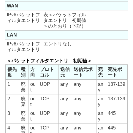
WAN
IPv6パケットフ
表＜パケットフィル
ィルタエントリ
タエントリ 初期値
＞のとおり（下記）
LAN
IPv6パケットフ
エントリなし
ィルタエントリ
＜パケットフィルタエントリ 初期値＞
優先
種
方
プロト
送信
送信元ポ
宛
宛先ポ
度
別
向
コル
元
ート
先
ート
1
廃
ou
UDP
any
any
an
137-139
棄
t
y
2
廃
ou
TCP
any
any
an
137-139
棄
t
y
3
廃
ou
UDP
any
any
an
445
棄
t
y
4
廃
ou
TCP
any
any
an
445