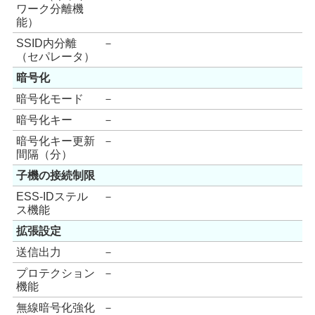
ワーク分離機
能）
SSID内分離
－
（セパレータ）
暗号化
暗号化モード
－
暗号化キー
－
暗号化キー更新
－
間隔（分）
子機の接続制限
ESS-IDステル
－
ス機能
拡張設定
送信出力
－
プロテクション
－
機能
無線暗号化強化
－