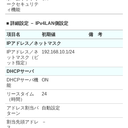
ークセキュリテ
ィ機能
■ 詳細設定 － IPv4LAN側設定
項目名
初期値
備 考
IPアドレス／ネットマスク
IPアドレス／ネ
192.168.10.1/24
ットマスク（ビ
ット指定）
DHCPサーバ
DHCPサーバ機
ON
能
リースタイム
24
（時間）
アドレス割当パ
自動設定
ターン
割当先頭アドレ
－
ス