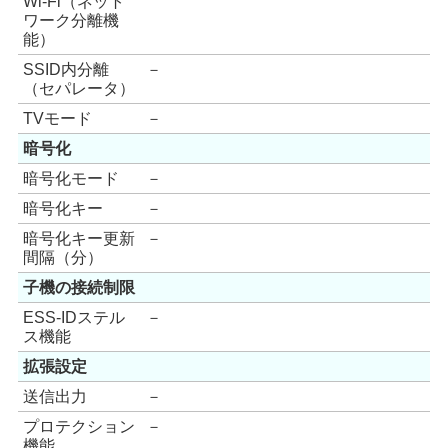
Wi-Fi（ネット
ワーク分離機
能）
SSID内分離
－
（セパレータ）
TVモード
－
暗号化
暗号化モード
－
暗号化キー
－
暗号化キー更新
－
間隔（分）
子機の接続制限
ESS-IDステル
－
ス機能
拡張設定
送信出力
－
プロテクション
－
機能