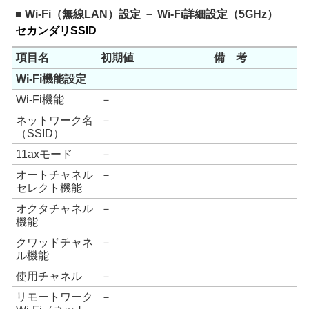
■ Wi-Fi（無線LAN）設定 － Wi-Fi詳細設定（5GHz）
セカンダリSSID
項目名
初期値
備 考
Wi-Fi機能設定
Wi-Fi機能
－
ネットワーク名
－
（SSID）
11axモード
－
オートチャネル
－
セレクト機能
オクタチャネル
－
機能
クワッドチャネ
－
ル機能
使用チャネル
－
リモートワーク
－