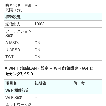
暗号化キー更新
－
間隔（分）
拡張設定
送信出力
100%
プロテクション
OFF
機能
A-MSDU
ON
U-APSD
ON
TWT
ON
■ Wi-Fi（無線LAN）設定 － Wi-Fi詳細設定（6GHz）
セカンダリSSID
項目名
初期値
備 考
Wi-Fi機能設定
Wi-Fi機能
－
ネットワーク名
－