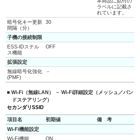
本商品に貼付の
ラベルに記載さ
れています。
暗号化キー更新
30
間隔（分）
子機の接続制限
ESS-IDステル
OFF
ス機能
拡張設定
無線暗号化強化
－
(PMF)
■ Wi-Fi（無線LAN） － Wi-Fi詳細設定（メッシュ／バン
ドステアリング）
セカンダリSSID
項目名
初期値
備 考
Wi-Fi機能設定
Wi-Fi機能
ON