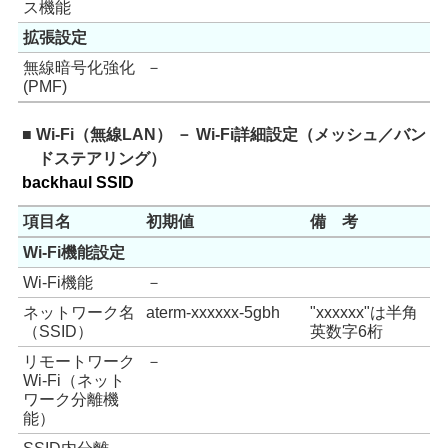
ス機能
拡張設定
無線暗号化強化
－
(PMF)
■ Wi-Fi（無線LAN） － Wi-Fi詳細設定（メッシュ／バン
ドステアリング）
backhaul SSID
項目名
初期値
備 考
Wi-Fi機能設定
Wi-Fi機能
－
ネットワーク名
aterm-xxxxxx-5gbh
"xxxxxx"は半角
（SSID）
英数字6桁
リモートワーク
－
Wi-Fi（ネット
ワーク分離機
能）