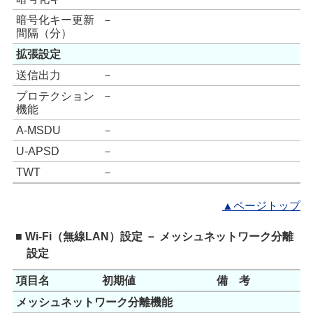
暗号化キー更新
－
間隔（分）
拡張設定
送信出力
－
プロテクション
－
機能
A-MSDU
－
U-APSD
－
TWT
－
▲ページトップ
■ Wi-Fi（無線LAN）設定 － メッシュネットワーク分離
設定
項目名
初期値
備 考
メッシュネットワーク分離機能