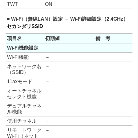
TWT
ON
■ Wi-Fi（無線LAN）設定 － Wi-Fi詳細設定（2.4GHz）
セカンダリSSID
項目名
初期値
備 考
Wi-Fi機能設定
Wi-Fi機能
－
ネットワーク名
－
（SSID）
11axモード
－
オートチャネル
－
セレクト機能
デュアルチャネ
－
ル機能
使用チャネル
－
リモートワーク
－
Wi-Fi（ネット