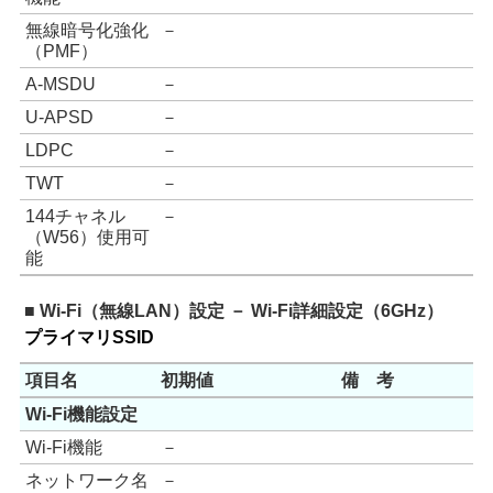
無線暗号化強化
－
（PMF）
A-MSDU
－
U-APSD
－
LDPC
－
TWT
－
144チャネル
－
（W56）使用可
能
■ Wi-Fi（無線LAN）設定 － Wi-Fi詳細設定（6GHz）
プライマリSSID
項目名
初期値
備 考
Wi-Fi機能設定
Wi-Fi機能
－
ネットワーク名
－