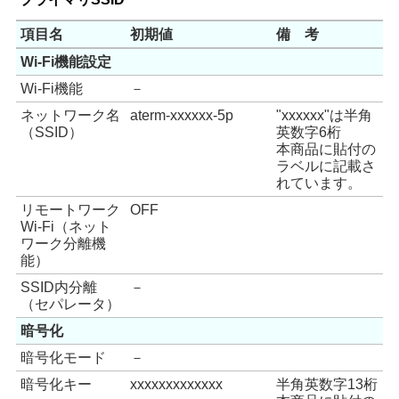
項目名
初期値
備 考
Wi-Fi機能設定
Wi-Fi機能
－
ネットワーク名
aterm-xxxxxx-5p
"xxxxxx"は半角
（SSID）
英数字6桁
本商品に貼付の
ラベルに記載さ
れています。
リモートワーク
OFF
Wi-Fi（ネット
ワーク分離機
能）
SSID内分離
－
（セパレータ）
暗号化
暗号化モード
－
暗号化キー
xxxxxxxxxxxxx
半角英数字13桁