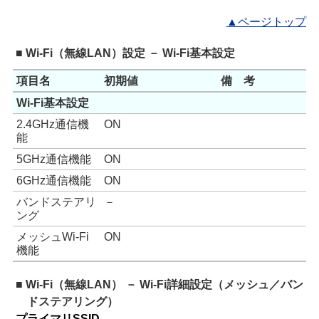
▲ページトップ
■ Wi-Fi（無線LAN）設定 － Wi-Fi基本設定
項目名
初期値
備 考
Wi-Fi基本設定
2.4GHz通信機
ON
能
5GHz通信機能
ON
6GHz通信機能
ON
バンドステアリ
－
ング
メッシュWi-Fi
ON
機能
■ Wi-Fi（無線LAN） － Wi-Fi詳細設定（メッシュ／バン
ドステアリング）
プライマリSSID