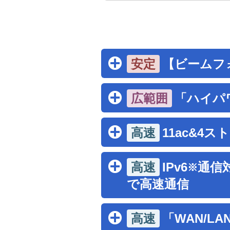
【ビームフォ
「ハイパ
11ac&4ス
IPv6
通信対
※
で高速通信
「WAN/L