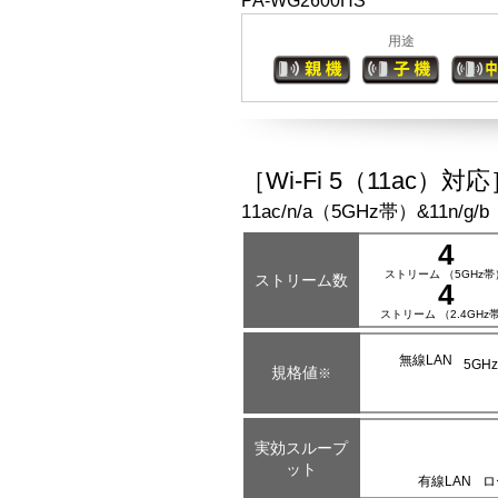
PA-WG2600HS
用途
［Wi-Fi 5（11ac
11ac/n/a（5GHz帯）&11n/g/
4
ストリーム
（5GHz帯
ストリーム数
4
ストリーム
（2.4GHz
無線LAN
5GH
規格値
※
実効スループ
ット
有線LAN
ロ