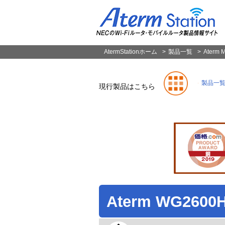
ペ
ー
ジ
の
先
頭
AtermStationホーム
製品一覧
Aterm
製品一
現行製品はこちら
Aterm WG2600