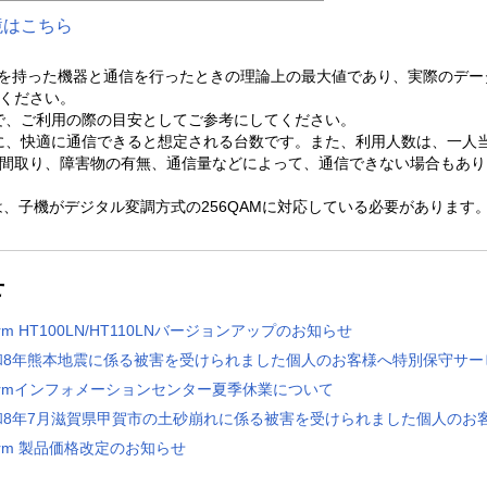
境はこちら
成を持った機器と通信を行ったときの理論上の最大値であり、実際のデー
ください。
ので、ご利用の際の目安としてご参考にしてください。
合に、快適に通信できると想定される台数です。また、利用人数は、一人
取り、障害物の有無、通信量などによって、通信できない場合もあります。
る場合は、子機がデジタル変調方式の256QAMに対応している必要があります
せ
erm HT100LN/HT110LNバージョンアップのお知らせ
和8年熊本地震に係る被害を受けられました個人のお客様へ特別保守サー
termインフォメーションセンター夏季休業について
和8年7月滋賀県甲賀市の土砂崩れに係る被害を受けられました個人のお
erm 製品価格改定のお知らせ