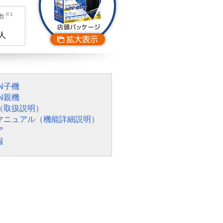
※1
数
人
N子機
N親機
（取扱説明）
マニュアル（機能詳細説明）
ア
報