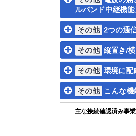
ルバンド中継機能
2つの通
縦置き/
環境に配
こんな機
主な接続確認済み事業