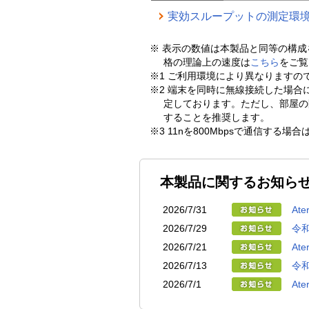
実効スループットの測定環
※ 表示の数値は本製品と同等の構
格の理論上の速度は
こちら
をご覧
※1 ご利用環境により異なります
※2 端末を同時に無線接続した場
定しております。ただし、部屋の間
することを推奨します。
※3 11nを800Mbpsで通信す
本製品に関するお知ら
2026/7/31
At
2026/7/29
令
2026/7/21
A
2026/7/13
令
2026/7/1
At