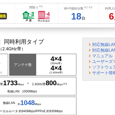
※1
間取り
※1
※2
Wi-Fi接続台数
利用人
18
6
台
）対応］同時利用タイプ
対応無線LA
b（2.4GHz帯）
対応無線LA
マニュアル
4×4
ユーザーズ
）
（5GHz帯）
アンテナ数
4×4
ソフトウェ
サポート情
帯）
（2.4GHz帯）
1733
800
＋
z帯
2.4GHz帯
※3
Mbps
Mbps
有線LAN
1000Mbps
1048
無線LAN
約
Mbps
ーカルルータ 約940Mbps/
PPPoE 約930Mbps