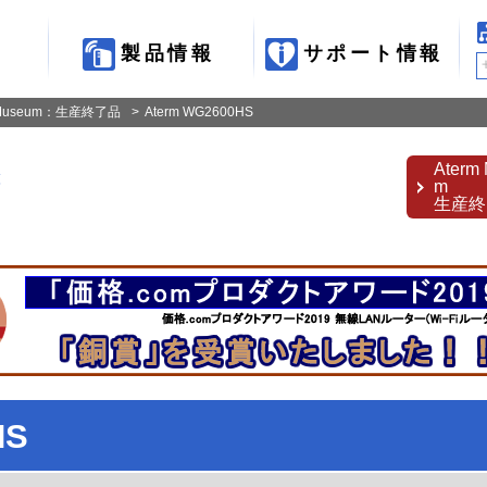
製品情報
サポート情報
 Museum：生産終了品
Aterm WG2600HS
Aterm
覧
m
生産終
HS