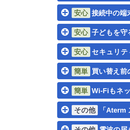
接続中の端
子どもを守
セキュリテ
買い替え前
Wi-Fiも
「Ate
電波の届