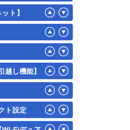
ネット】
】
定引越し機能】
レクト設定
i-Fiデュア