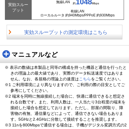
1048
無線LAN
約
Mbps
実効スルー
プット
有線LAN
ローカルルータ 約940Mbps/
PPPoE 約930Mbps
実効スループットの測定環境はこちら
マニュアルなど
※ 表示の数値は本製品と同等の構成を持った機器と通信を行ったと
きの理論上の最大値であり、実際のデータ転送速度ではありま
せん。なお、各規格の理論上の速度は
こちら
をご覧ください。
※1 ご利用環境により異なりますので、ご利用の際の目安としてご
参考にしてください。
※2 端末を同時に無線接続した場合に、快適に通信できると想定さ
れる台数です。また、利用人数は、一人当たり3台程度の端末を
接続した場合を想定しております。ただし、部屋の間取り、障
害物の有無、通信量などによって、通信できない場合もありま
す。5GHzと2.4GHzに分散して接続することを推奨します。
※3 11nを800Mbpsで通信する場合は、子機がデジタル変調方式の2