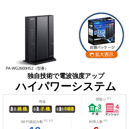
PA-WG2600HS2（型番）
独自技術で電波強度アップ
ハイパワーシステム
※1
間取り
用途
※1
※2
※1
Wi-Fi接続台数
利用人数