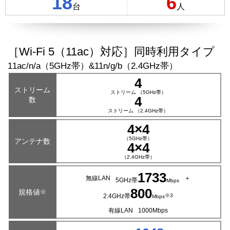
18
6
台
人
［Wi-Fi 5（11ac）対応］同時利用タイプ
11ac/n/a（5GHz帯）&11n/g/b（2.4GHz帯）
4
ストリーム
ストリーム
（5GHz帯）
4
数
ストリーム
（2.4GHz帯）
4×4
（5GHz帯）
アンテナ数
4×4
（2.4GHz帯）
1733
無線LAN
＋
5GHz帯
Mbps
800
規格値
※
2.4GHz帯
※3
Mbps
有線LAN
1000Mbps