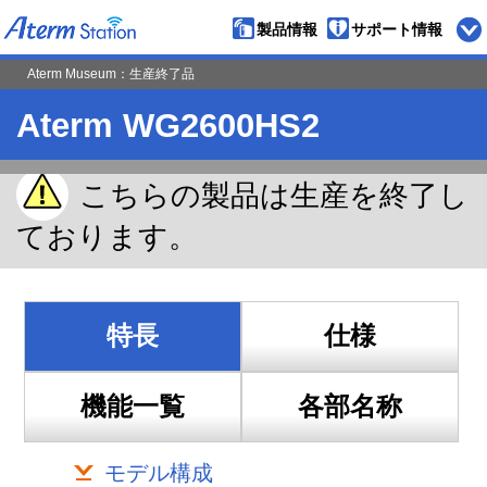
製品情報
サポート情報
ペ
Aterm Museum：生産終了品
ー
ジ
の
先
頭
Aterm WG2600HS2
こちらの製品は生産を終了し
ております。
特長
仕様
機能一覧
各部名称
モデル構成