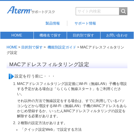
製品情報
サポート情報
HOME
機種名で探す
目的別で探す
お問い合わせ
HOME
>
目的別で探す
>
機能別設定ガイド
> MACアドレスフィルタリン
グ設定
MACアドレスフィルタリング設定
設定を行う前に・・・
MACアドレスフィルタリング設定後にWi-Fi（無線LAN）子機を増設
する予定がある場合は「らくらく無線スタート」をご利用くださ
い。
それ以外の方法で無線設定をする場合は、すでに利用しているパソ
コンなどから増設するWi-Fi（無線LAN）子機のMACアドレスをあら
かじめ登録するか、いったんMACアドレスフィルタリングの設定を
解除する必要があります。
２種類の設定方法があります。
「クイック設定Web」で設定する方法