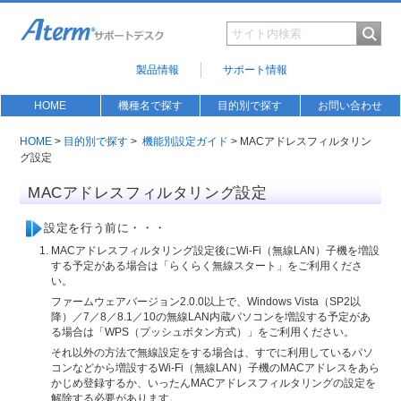
製品情報
サポート情報
HOME
機種名で探す
目的別で探す
お問い合わせ
HOME
>
目的別で探す
>
機能別設定ガイド
> MACアドレスフィルタリン
グ設定
MACアドレスフィルタリング設定
設定を行う前に・・・
MACアドレスフィルタリング設定後にWi-Fi（無線LAN）子機を増設
する予定がある場合は「らくらく無線スタート」をご利用くださ
い。
ファームウェアバージョン2.0.0以上で、Windows Vista（SP2以
降）／7／8／8.1／10の無線LAN内蔵パソコンを増設する予定があ
る場合は「WPS（プッシュボタン方式）」をご利用ください。
それ以外の方法で無線設定をする場合は、すでに利用しているパソ
コンなどから増設するWi-Fi（無線LAN）子機のMACアドレスをあら
かじめ登録するか、いったんMACアドレスフィルタリングの設定を
解除する必要があります。