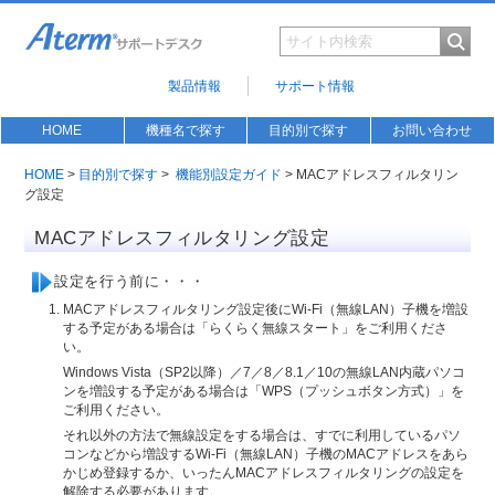
製品情報
サポート情報
HOME
機種名で探す
目的別で探す
お問い合わせ
HOME
>
目的別で探す
>
機能別設定ガイド
> MACアドレスフィルタリン
グ設定
MACアドレスフィルタリング設定
設定を行う前に・・・
MACアドレスフィルタリング設定後にWi-Fi（無線LAN）子機を増設
する予定がある場合は「らくらく無線スタート」をご利用くださ
い。
Windows Vista（SP2以降）／7／8／8.1／10の無線LAN内蔵パソコ
ンを増設する予定がある場合は「WPS（プッシュボタン方式）」を
ご利用ください。
それ以外の方法で無線設定をする場合は、すでに利用しているパソ
コンなどから増設するWi-Fi（無線LAN）子機のMACアドレスをあら
かじめ登録するか、いったんMACアドレスフィルタリングの設定を
解除する必要があります。