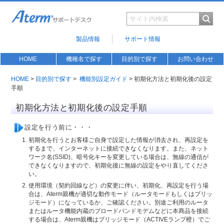
製品情報
サポート情報
HOME
機種名で探す
目的別で探す
お問い合わせ
HOME
>
目的別で探す
>
機能別設定ガイド
> 初期化方法と初期化後の設定
手順
初期化方法と初期化後の設定手順
設定を行う前に・・・
初期化を行うとお客様ご自身で設定した情報が消去され、再設定を
するまで、インターネットに接続できなくなります。また、ネット
ワーク名(SSID)、暗号化キーを変更している場合は、無線の通信が
できなくなりますので、初期化後に無線の設定をやり直してくださ
い。
使用環境（契約回線など）の変更に伴い、初期化、再設定を行う場
合は、Aterm親機が適切な動作モード（ルータモードもしくはブリッ
ジモード）になっているか、ご確認ください。別途ご利用のルータ
またはルータ機能内蔵のブロードバンドモデムなどに本商品を接続
する場合は、Aterm親機はブリッジモード（ACTIVEランプ橙）でご