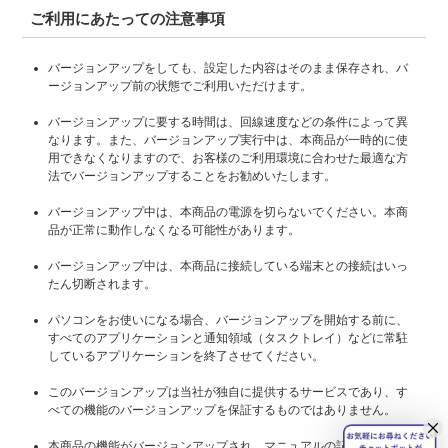
ご利用にあたっての注意事項
バージョンアップをしても、設定した内容はそのまま保存され、バ
ージョンアップ前の状態でご利用いただけます。
バージョンアップに要する時間は、回線速度などの条件によって異
なります。また、バージョンアップ実行中は、本商品が一時的に使
用できなくなりますので、お客様のご利用環境に合わせた最適な方
法でバージョンアップすることをお勧めいたします。
バージョンアップ中は、本商品の電源を切らないでください。本商
品が正常に動作しなくなる可能性があります。
バージョンアップ中は、本商品に接続している端末との接続はいっ
たん切断されます。
パソコンをお使いになる場合、バージョンアップを開始する前に、
すべてのアプリケーションと通知領域（タスクトレイ）などに常駐
しているアプリケーションを終了させてください。
このバージョンアップは当社が独自に提供するサービスであり、す
べての機能のバージョンアップを保証するものではありません。
本商品の機能がバージョンアップされ、マニュアルの記載事項に追