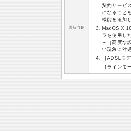
契約サービ
になること
機能を追加
更新内容
MacOS X
ラを使用し
－［高度な
い現象に対
［ADSLモ
［ラインモ