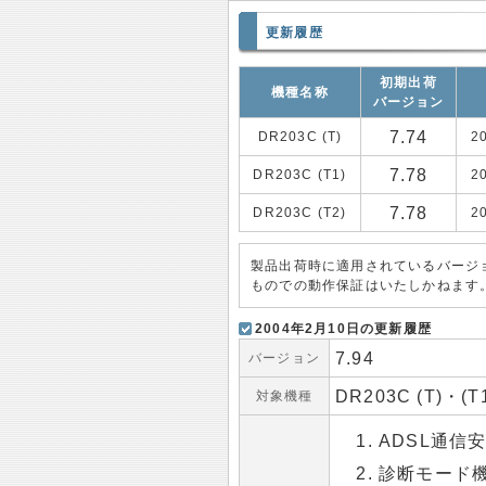
更新履歴
初期出荷
機種名称
バージョン
7.74
DR203C (T)
2
7.78
DR203C (T1)
2
7.78
DR203C (T2)
2
製品出荷時に適用されているバージ
ものでの動作保証はいたしかねます
2004年2月10日の更新履歴
7.94
バージョン
DR203C (T)・(T
対象機種
ADSL通信
診断モード