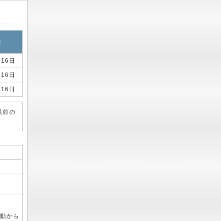
日
月16日
月16日
月16日
以前の
起動から