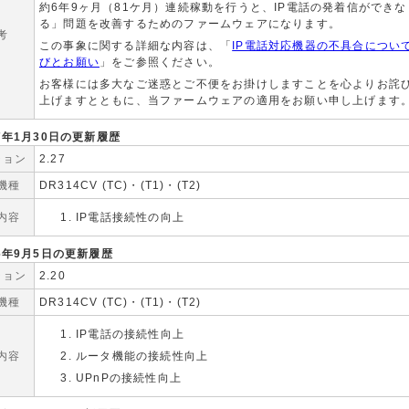
約6年9ヶ月（81ケ月）連続稼動を行うと、IP電話の発着信ができな
る」問題を改善するためのファームウェアになります。
考
この事象に関する詳細な内容は、「
IP電話対応機器の不具合につい
びとお願い
」をご参照ください。
お客様には多大なご迷惑とご不便をお掛けしますことを心よりお詫
上げますとともに、当ファームウェアの適用をお願い申し上げます
07年1月30日の更新履歴
ジョン
2.27
機種
DR314CV (TC)・(T1)・(T2)
内容
IP電話接続性の向上
06年9月5日の更新履歴
ジョン
2.20
機種
DR314CV (TC)・(T1)・(T2)
IP電話の接続性向上
内容
ルータ機能の接続性向上
UPnPの接続性向上