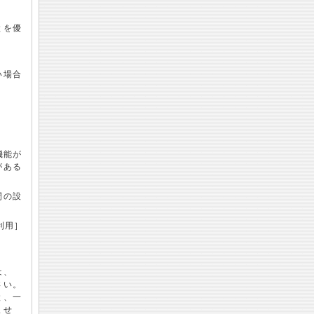
とを優
い場合
機能が
がある
間の設
利用］
は、
さい。
と、一
ませ