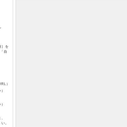
レ
別］を
を「自
更
）
URL）
い）
）
い）
は、
さい。