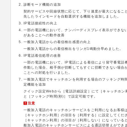
診断モード機能の追加
契約サービスや回線状態に応じて、下り速度が最大になるこ
先したラインモードを自動選択する機能を追加しました。
IP電話接続性の向上
一部の電話機において、ナンバーディスプレイ表示ができな
があることへの動作改善
一般加入電話からの着信検出感度の向上
一般加入電話からの着信検出をリンガ1鳴動分早めました。
IP電話着信処理の改善
一部の電話機において、IP電話による着信により留守番電話
作動した場合、相手側が切断してもすぐに切断できない場合
ことへの対処を行いました。
一般加入電話でキャッチホンを利用する場合のフッキング時
定機能を追加
クイック設定Webから［電話詳細設定］にて［キャッチホン
と［フッキング時間(秒)］で設定可能です。
注意
一般加入電話のキャッチホンサービスをご利用になるお客様
［キャッチホン利用］の項目を［利用する］に設定してくだ
［キャッチホン利用］の項目が［利用しない］になっている
般加入電話のキャッチホンサービスによる通話切替えができ