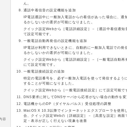
ん。
通話中着信音の設定機能を追加
IP電話通話中に一般加入電話からの着信があった場合に、通
るかしないかの選択が可能になりました。
クイック設定Webから［電話詳細設定］－［通話中着信通知
て設定可能です。
一般電話自動再発信の設定機能を追加
IP電話が利用できないときに、自動的に一般加入電話での発
るかしないかの選択が可能になりました。
クイック設定Webから［電話詳細設定］－［一般電話自動再
にて設定可能です。
一般電話接続設定の追加
特定の電話番号を、必ず一般加入電話を使って発信するよう
することが可能になりました。
クイック設定Webから［一般電話接続設定］にて設定可能で
DNS要求に対してDNSサーバから応答がない場合の動作を変
電話機からのDP（ダイヤルパルス）受信処理の調整
MacOS X 10.3以降でインターネットエクスプローラを使用
合、クイック設定Webの［詳細設定］－［高度な設定］画面
内容
定・表示が正しく行えない現象を改善