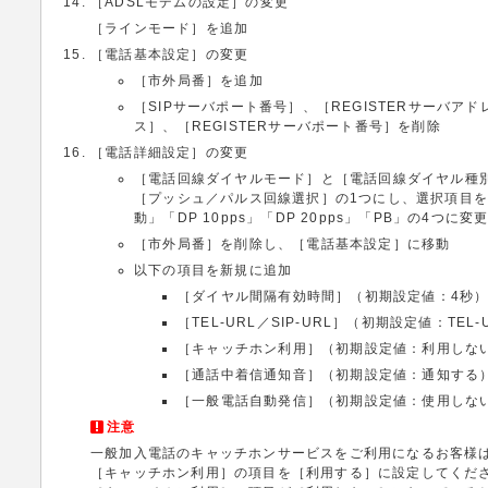
［ADSLモデムの設定］の変更
［ラインモード］を追加
［電話基本設定］の変更
［市外局番］を追加
［SIPサーバポート番号］、［REGISTERサーバアド
ス］、［REGISTERサーバポート番号］を削除
［電話詳細設定］の変更
［電話回線ダイヤルモード］と［電話回線ダイヤル種
［プッシュ／パルス回線選択］の1つにし、選択項目
動」「DP 10pps」「DP 20pps」「PB」の4つに変
［市外局番］を削除し、［電話基本設定］に移動
以下の項目を新規に追加
［ダイヤル間隔有効時間］（初期設定値：4秒
［TEL-URL／SIP-URL］（初期設定値：TEL-
［キャッチホン利用］（初期設定値：利用しな
［通話中着信通知音］（初期設定値：通知する
［一般電話自動発信］（初期設定値：使用しな
注意
一般加入電話のキャッチホンサービスをご利用になるお客様
［キャッチホン利用］の項目を［利用する］に設定してくだ