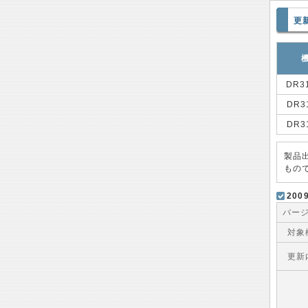
更
DR3
DR3
DR3
製品
もの
20
バー
対象
更新