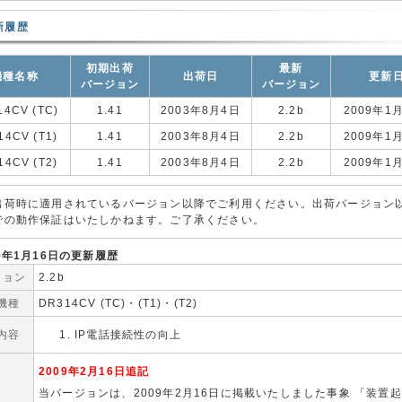
新履歴
初期出荷
最新
機種名称
出荷日
更新
バージョン
バージョン
14CV (TC)
1.41
2003年8月4日
2.2b
2009年1
14CV (T1)
1.41
2003年8月4日
2.2b
2009年1
14CV (T2)
1.41
2003年8月4日
2.2b
2009年1
出荷時に適用されているバージョン以降でご利用ください。出荷バージョン
での動作保証はいたしかねます。ご了承ください。
09年1月16日の更新履歴
ジョン
2.2b
機種
DR314CV (TC)・(T1)・(T2)
内容
IP電話接続性の向上
2009年2月16日追記
当バージョンは、2009年2月16日に掲載いたしました事象 「装置