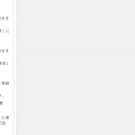
知をす
音］に
信をす
発信］
に登録
す。
更
した場
で設