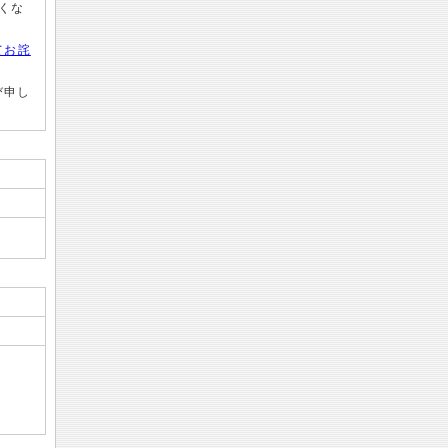
くな
てお詫
び申し
。