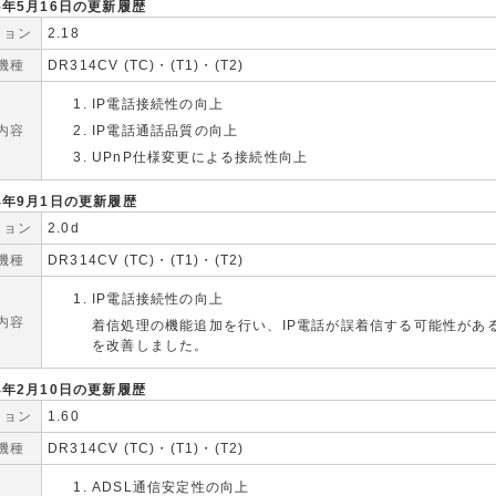
05年5月16日の更新履歴
ジョン
2.18
機種
DR314CV (TC)・(T1)・(T2)
IP電話接続性の向上
内容
IP電話通話品質の向上
UPnP仕様変更による接続性向上
04年9月1日の更新履歴
ジョン
2.0d
機種
DR314CV (TC)・(T1)・(T2)
IP電話接続性の向上
内容
着信処理の機能追加を行い、IP電話が誤着信する可能性があ
を改善しました。
04年2月10日の更新履歴
ジョン
1.60
機種
DR314CV (TC)・(T1)・(T2)
ADSL通信安定性の向上