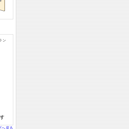
ラン
プへ戻る