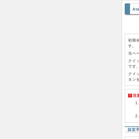
A
初期
す。
当ペ
クイ
です
クイ
タン
注
設定