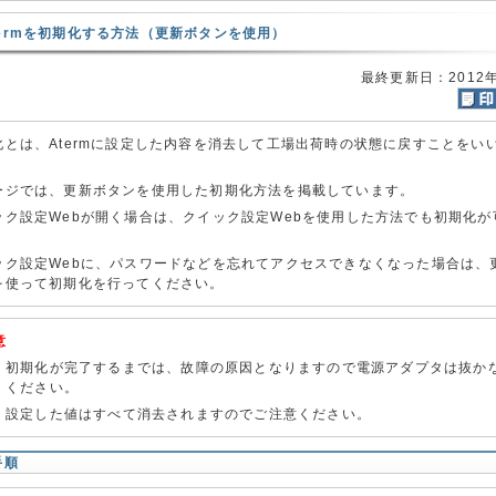
termを初期化する方法（更新ボタンを使用）
最終更新日：2012
化とは、Atermに設定した内容を消去して工場出荷時の状態に戻すことをい
ージでは、更新ボタンを使用した初期化方法を掲載しています。
ック設定Webが開く場合は、クイック設定Webを使用した方法でも初期化が
。
ック設定Webに、パスワードなどを忘れてアクセスできなくなった場合は、
を使って初期化を行ってください。
意
初期化が完了するまでは、故障の原因となりますので電源アダプタは抜か
ください。
設定した値はすべて消去されますのでご注意ください。
手順