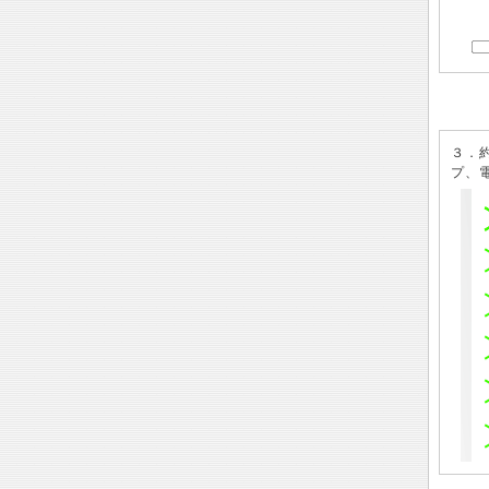
３．
プ、