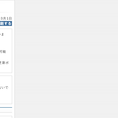
年3月1日
いま
可能
更新ボ
ないで