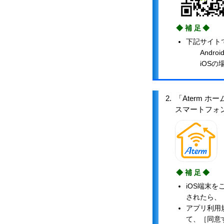
◆補足◆
下記サイト
Andro
iOSの場
2.
「Aterm 
スマートフォ
◆補足◆
iOS端末
されたら、
アプリ利用
て、［同意