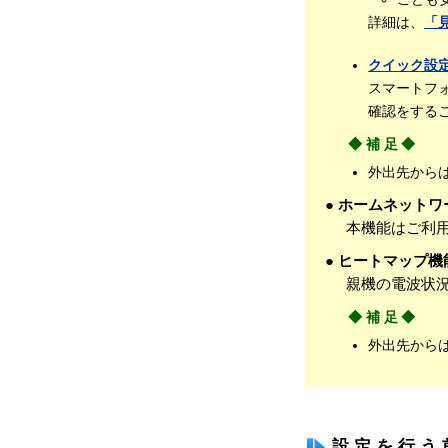
詳細は、
「
クイック設定
スマートフ
確認をする
◆補足◆
外出先から
● ホームネット
本機能はご利
● ヒートマップ機
親機の電波状
◆補足◆
外出先から
設定を行う