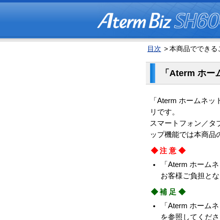
目次
>
本商品でできるこ
「Aterm 
「Aterm ホーム
リです。
スマートフォン／タ
ップ機能では本商品
◆注意◆
「Aterm ホ
お客様ご負担とな
◆補足◆
「Aterm ホ
を参照してください