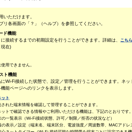
用いただけます。
プリ各画面の「？」（ヘルプ）を参照してください。
ード機能
トに接続するまでの初期設定を行うことができます。詳細は、
こち
月現在)
は使用できません。
アシスト機能
にWi-Fi接続した状態で、設定／管理を行うことができます。ネ
各機能ページへのリンクを表示します。
ネット
続された端末情報を確認して管理することができます。
ネットで確認できる情報やご利用いただける機能は、下記のとおりです
末の一覧表示（Wi-Fi接続状態、許可／制限／拒否の状況など）
報の表示／設定（端末名、端末区分、電波強度／周波数帯、MACアドレ
心ネットタイマー（Wi-Fi 接続可能な時間帯を端末ごとに設定できる