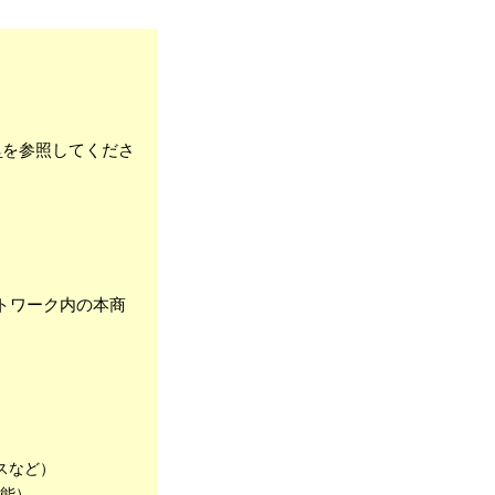
ら
を参照してくださ
ットワーク内の本商
。
スなど）
機能）