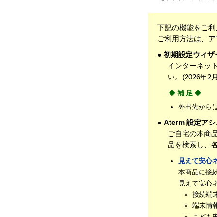
下記の機能をご利
ご利用方法は、ア
● 初期設定ウィザ
インターネッ
い。(2026年2
◆補足◆
外出先から
● Aterm 設定
ご自宅の本商品
品を検索し、
見えて安心
本商品に接
見えて安心
接続端
端末情
こども安