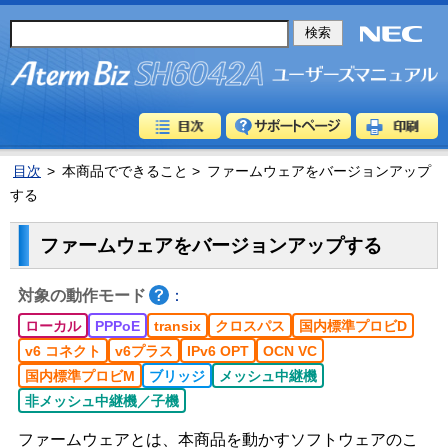
目次
>
本商品でできること >
ファームウェアをバージョンアップ
する
ファームウェアをバージョンアップする
対象の動作モード
：
ローカル
PPPoE
transix
クロスパス
国内標準プロビD
v6 コネクト
v6プラス
IPv6 OPT
OCN VC
国内標準プロビM
ブリッジ
メッシュ中継機
非メッシュ中継機／子機
ファームウェアとは、本商品を動かすソフトウェアのこ