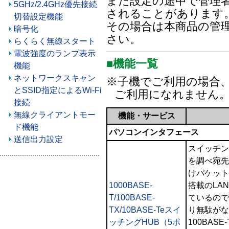
また設定の途中で管理
5GHz/2.4GHz優先接続
されることがあります
切替設定機能
その場合は本商品の管
暗号化
さい。
らくらく無線スタート
電波強度のランプ表示
■機能一覧
機能
ネットワークスキャン
※子機でご利用の場合、
とSSID指定によるWi-Fi
ご利用になれません
接続
無線クライアントモー
機能・サービス
ド機能
パソコンインタフェース
送信出力設定
スイッチン
を調べ宛先
けパケット
1000BASE-
搭載のLA
T/100BASE-
ているので
TX/10BASE-Teスイ
り無駄がなく
ッチングHUB（5ポ
100BAS