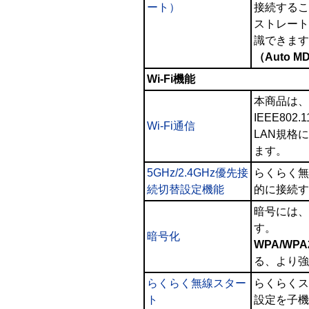
ート）
接続するこ
ストレート
識できます
（Auto M
Wi-Fi機能
本商品は、
IEEE802.
Wi-Fi通信
LAN規格
ます。
5GHz/2.4GHz優先接
らくらく無
続切替設定機能
的に接続す
暗号には、
す。
暗号化
WPA/WPA
る、より強
らくらく無線スター
らくらくス
ト
設定を子機