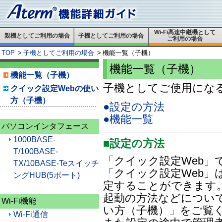
Wi-Fi高速中継機として
親機としてご利用の場合
子機としてご利用の場合
ご利用の場合
TOP
>
子機としてご利用の場合
>
機能一覧（子機）
機能一覧（子機）
機能一覧（子機）
子機としてご使用にな
クイック設定Webの使い
方（子機）
●設定の方法
●機能一覧
パソコンインタフェース
1000BASE-
■設定の方法
T/100BASE-
「クイック設定Web」
TX/10BASE-Teスイッチ
「クイック設定Web」
ングHUB(5ポート)
定することができます
起動の方法などについて
Wi-Fi機能
い方（子機）」をご覧
Wi-Fi通信