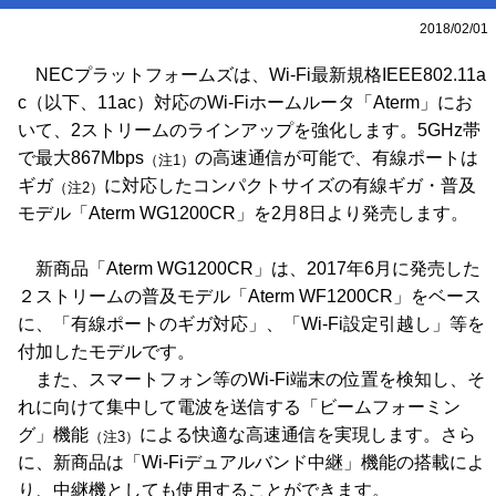
2018/02/01
NECプラットフォームズは、Wi-Fi最新規格IEEE802.11a
c（以下、11ac）対応のWi-Fiホームルータ「Aterm」にお
いて、2ストリームのラインアップを強化します。5GHz帯
で最大867Mbps
の高速通信が可能で、有線ポートは
（注1）
ギガ
に対応したコンパクトサイズの有線ギガ・普及
（注2）
モデル「Aterm WG1200CR」を2月8日より発売します。
新商品「Aterm WG1200CR」は、2017年6月に発売した
２ストリームの普及モデル「Aterm WF1200CR」をベース
に、「有線ポートのギガ対応」、「Wi-Fi設定引越し」等を
付加したモデルです。
また、スマートフォン等のWi-Fi端末の位置を検知し、そ
れに向けて集中して電波を送信する「ビームフォーミン
グ」機能
による快適な高速通信を実現します。さら
（注3）
に、新商品は「Wi-Fiデュアルバンド中継」機能の搭載によ
り、中継機としても使用することができます。