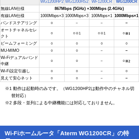
WG1200HP2
WG1200HS2
WF1200CR
WG1200CR
無線LAN仕様
867Mbps (5GHz) +300Mbps (2.4GHz)
有線LAN仕様
1000Mbps×3
1000Mbps×3
100Mbps×1
1000Mbps×1
バンドステアリング
○
－
－
－
オートチャネルセレ
○
○
○
○
※1
※1
※1
クト
ビームフォーミング
○
○
○
○
MU-MIMO
○
○
－
－
Wi-Fiデュアルバンド
○
○
－
○
※2
中継
Wi-Fi設定引越し
○
○
－
○
見えて安心ネット
○
○
－
－
※1 動作は起動時のみです。（WG1200HP2は動作中のチャネル切
替対応）
※2 多段・並列による中継機能には対応しておりません。
Wi-Fiホームルータ「Aterm WG1200CR」の特