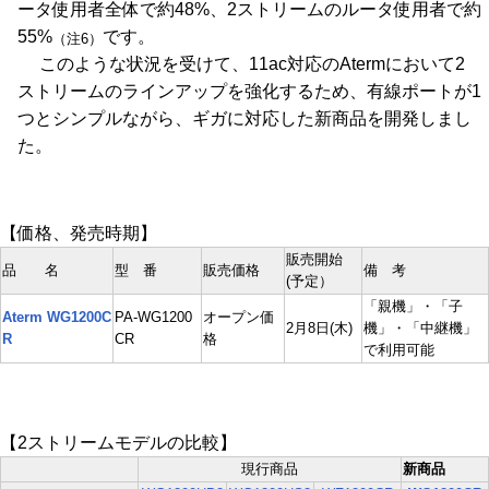
ータ使用者全体で約48%、2ストリームのルータ使用者で約
55%
です。
（注6）
このような状況を受けて、11ac対応のAtermにおいて2
ストリームのラインアップを強化するため、有線ポートが1
つとシンプルながら、ギガに対応した新商品を開発しまし
た。
【価格、発売時期】
販売開始
品 名
型 番
販売価格
備 考
(予定）
「親機」・「子
Aterm WG1200C
PA-WG1200
オープン価
2月8日(木)
機」・「中継機」
R
CR
格
で利用可能
【2ストリームモデルの比較】
現行商品
新商品