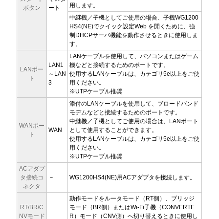
用します。
ボタン
ート
中継機／子機としてご使用の場合、子機WG1200
HS4(NE)でクイック設定Web を開くために、強
制DHCPサーバ機能を動作させるときに使用しま
す。
LANケーブルを使用して、パソコンまたはゲーム
LAN1
機などと接続するためのポートです。
LANポー
～LAN
使用するLANケーブルは、カテゴリ5e以上をご使
ト
3
用ください。
※UTPケーブル推奨
添付のLANケーブルを使用して、ブロードバンド
モデムなどと接続するためのポートです。
中継機／子機としてご使用の場合は、LANポート
WANポー
WAN
として使用することができます。
ト
使用するLANケーブルは、カテゴリ5e以上をご使
用ください。
※UTPケーブル推奨
ACアダプ
タ接続コ
－
WG1200HS4(NE)用ACアダプタを接続します。
ネクタ
動作モードをルータモード（RT側）、ブリッジ
RT/BR/C
モード（BR側）またはWi-Fi子機（CONVERTE
NVモード
R）モード（CNV側）へ切り替えるときに使用し