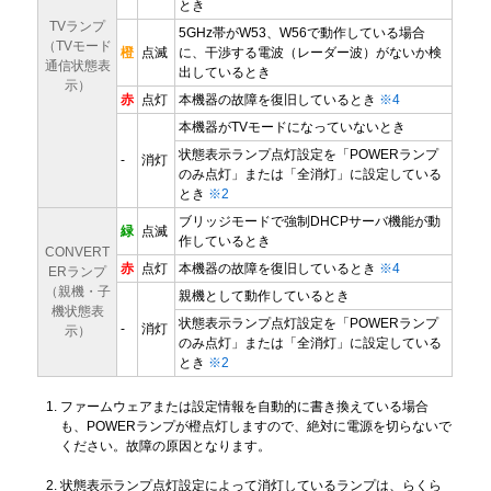
とき
TVランプ
5GHz帯がW53、W56で動作している場合
（TVモード
橙
点滅
に、干渉する電波（レーダー波）がないか検
通信状態表
出しているとき
示）
赤
点灯
本機器の故障を復旧しているとき
※4
本機器がTVモードになっていないとき
状態表示ランプ点灯設定を「POWERランプ
-
消灯
のみ点灯」または「全消灯」に設定している
とき
※2
ブリッジモードで強制DHCPサーバ機能が動
緑
点滅
作しているとき
CONVERT
赤
点灯
本機器の故障を復旧しているとき
※4
ERランプ
（親機・子
親機として動作しているとき
機状態表
状態表示ランプ点灯設定を「POWERランプ
-
消灯
示）
のみ点灯」または「全消灯」に設定している
とき
※2
ファームウェアまたは設定情報を自動的に書き換えている場合
も、POWERランプが橙点灯しますので、絶対に電源を切らないで
ください。故障の原因となります。
状態表示ランプ点灯設定によって消灯しているランプは、らくら