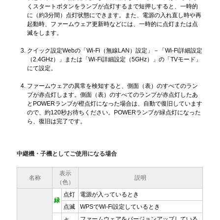
くスタートボタンをランプが点灯するまで短押しすると、一時的
に（約3分間）点灯状態にできます。また、電源の入れ直し時や再
起動時、ファームウェア更新時などには、一時的に点灯または点
滅をします。
クイック設定Webの「Wi-Fi（無線LAN）設定」－「Wi-Fi詳細設定
（2.4GHz）」または「Wi-Fi詳細設定（5GHz）」の「TVモード」
にて設定。
ファームウェアの異常を検知すると、側面（表）のすべてのラン
プが赤点灯します。側面（表）のすべてのランプが赤点灯したあ
とPOWERランプが橙点灯になった場合は、自動で復旧しています
ので、約120秒お待ちください。POWERランプが緑点灯になった
ら、復旧は完了です。
中継機・子機としてご使用になる場合
表示
名称
説明
（色）
点灯
電源が入っているとき
緑
点滅
WPSでWi-Fi設定しているとき
ファームウェアをバージョンアップしている