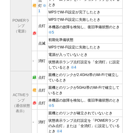
点
とき
橙
灯
※
1
WPSでWi-Fi設定が完了したとき
WPSでWi-Fi設定に失敗したとき
POWERラ
ンプ
点灯
本機器の故障を検知し、復旧準備状態のとき
（電源）
※5
赤
初期化準備状態
点滅
WPSでWi-Fi設定に失敗したとき
電源が入っていないとき
-
消灯
状態表示ランプ点灯設定を「全消灯」に設定
しているとき
※4
親機とのリンクが2.4GHz帯のWi-Fiで確立し
緑
点灯
ているとき
親機とのリンクが5GHz帯のWi-Fiで確立して
橙
点灯
いるとき
ACTIVEラ
ンプ
本機器の故障を検知し、復旧準備状態のとき
赤
点灯
（通信状態
※5
表示）
親機とのリンクが確立されていないとき
状態表示ランプ点灯設定を「POWERランプ
-
消灯
のみ点灯」または「全消灯」に設定している
とき
※4