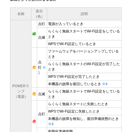
表示
名称
説明
（色）
点灯
電源が入っているとき
らくらく無線スタートでWi-Fi設定をしている
緑
とき
点滅
WPSでWi-Fi設定しているとき
ファームウェアをバージョンアップしている
とき
点
らくらく無線スタートのWi-Fi設定が完了した
橙
灯
※
とき
1
WPSでWi-Fi設定が完了したとき
本機器の故障を復旧しているとき
※4
POWERラ
ンプ
らくらく無線スタートでWi-Fi設定をしている
橙
点滅
（電源）
とき
らくらく無線スタートに失敗したとき
WPSでWi-Fi設定に失敗したとき
点灯
本機器の故障を検知し、復旧準備状態のとき
赤
※4
初期化準備状態