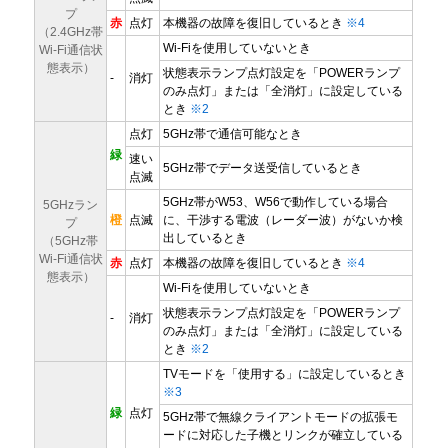
プ
赤
点灯
本機器の故障を復旧しているとき
※4
（2.4GHz帯
Wi-Fiを使用していないとき
Wi-Fi通信状
態表示）
状態表示ランプ点灯設定を「POWERランプ
-
消灯
のみ点灯」または「全消灯」に設定している
とき
※2
点灯
5GHz帯で通信可能なとき
緑
速い
5GHz帯でデータ送受信しているとき
点滅
5GHz帯がW53、W56で動作している場合
5GHzラン
橙
点滅
に、干渉する電波（レーダー波）がないか検
プ
出しているとき
（5GHz帯
Wi-Fi通信状
赤
点灯
本機器の故障を復旧しているとき
※4
態表示）
Wi-Fiを使用していないとき
状態表示ランプ点灯設定を「POWERランプ
-
消灯
のみ点灯」または「全消灯」に設定している
とき
※2
TVモードを「使用する」に設定しているとき
※3
緑
点灯
5GHz帯で無線クライアントモードの拡張モ
ードに対応した子機とリンクが確立している