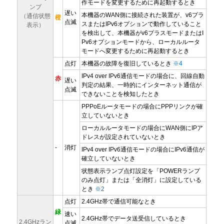
作モードを変更するために再起動するとき
ンプ
遅い
本機器のWAN側に接続された装置が、v6プラ
（通信状態
橙
点滅
スまたはIPv6オプションで動作していること
表示）
を検出して、本機器がv6プラスモードまたはI
Pv6オプションモードから、ローカルルータ
モードへ変更するために再起動するとき
点灯
本機器の故障を復旧しているとき
※4
IPv4 over IPv6通信モードの場合に、回線自動
赤
遅い
判定の結果、一時的にインターネット通信が
点滅
できないことを検知したとき
PPPoEルータモードの場合にPPPリンクが確
立していないとき
ローカルルータモードの場合にWAN側にIPア
ドレスが設定されていないとき
-
消灯
IPv4 over IPv6通信モードの場合にIPv6通信が
確立していないとき
状態表示ランプ点灯設定を「POWERランプ
のみ点灯」または「全消灯」に設定している
とき
※2
点灯
2.4GHz帯で通信可能なとき
緑
速い
2.4GHz帯でデータ送受信しているとき
2.4GHzラン
点滅