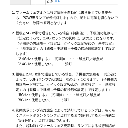
とき
※4
ファームウェアまたは設定情報を自動的に書き換えている場合
も、POWERランプが橙点灯しますので、絶対に電源を切らないで
ください。故障の原因となります。
親機と5GHz帯で通信している場合（初期値）、子機側の無線モー
ド設定によって、2.4GHzランプの状態は、次のようになります。
（子機側の無線モード設定は、クイック設定Webの「基本設定」
－「基本設定」の［親機⇔中継機⇔子機の接続形式設定］で設定
します）
「2.4GHz：使用する」（初期値）・・・緑点灯／緑点滅
「2.4GHz：使用しない」・・・消灯
親機と2.4GHz帯で通信している場合、子機側の無線モード設定に
よって、5GHzランプの状態は、次のようになります。（子機側の
無線モード設定は、クイック設定Webの「基本設定」－「基本設
定」の［親機⇔中継機⇔子機の接続形式設定］で設定します）
「5GHz：使用する」（初期値）・・・緑点灯／緑点滅
「5GHz：使用しない」・・・消灯
状態表示ランプ点灯設定によって消灯しているランプは、らくら
くスタートボタンをランプが点灯するまで短押しすると一時的に
（約3分間）、点灯状態にできます。
また、起動時やファームウェア更新時、ランプによる状態確認が