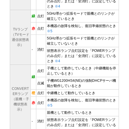
のみ点灯」または「全消灯」に設定している
とき
※4
5GHz帯かつ拡張モードで親機とのリンクが
緑
点灯
確立しているとき
本機器の故障を検知し、復旧準備状態のとき
赤
点灯
TVランプ
※5
（TVモード
5GHz帯かつ拡張モードで親機とのリンクが
通信状態表
確立していないとき
示）
-
消灯
状態表示ランプ点灯設定を「POWERランプ
のみ点灯」または「全消灯」に設定している
とき
※4
子機として動作しているとき（中継機能を停
点灯
止しているとき）
緑
子機WG1200HS4(NE)の強制DHCPサーバ機
点滅
能が動作しているとき
CONVERT
橙
点灯
中継機として動作しているとき
ERランプ
（親機・子
本機器の故障を検知し、復旧準備状態のとき
赤
点灯
機状態表
※5
示）
親機として動作しているとき
状態表示ランプ点灯設定を「POWERランプ
-
消灯
のみ点灯」または「全消灯」に設定している