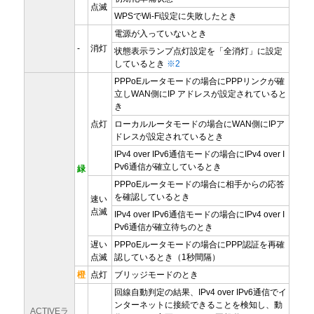
点滅
WPSでWi-Fi設定に失敗したとき
電源が入っていないとき
-
消灯
状態表示ランプ点灯設定を「全消灯」に設定
しているとき
※2
PPPoEルータモードの場合にPPPリンクが確
立しWAN側にIP アドレスが設定されていると
き
点灯
ローカルルータモードの場合にWAN側にIPア
ドレスが設定されているとき
IPv4 over IPv6通信モードの場合にIPv4 over I
Pv6通信が確立しているとき
緑
PPPoEルータモードの場合に相手からの応答
を確認しているとき
速い
点滅
IPv4 over IPv6通信モードの場合にIPv4 over I
Pv6通信が確立待ちのとき
遅い
PPPoEルータモードの場合にPPP認証を再確
点滅
認しているとき（1秒間隔）
橙
点灯
ブリッジモードのとき
回線自動判定の結果、IPv4 over IPv6通信でイ
ンターネットに接続できることを検知し、動
ACTIVEラ