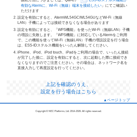
接続方法につきましては、Q&Aの「
ESS-IDステルス機能が
有効なAtermに、Wi-Fi（無線）端末を接続したい
」にてご確認い
ただけます
設定を有効にすると、AtermWL54GC/WL54GUなどWi-Fi（無線
LAN）子機によっては接続できなくなる場合があります
設定を有効にすると、「WPS機能」を使ったWi-Fi（無線LAN）子機
の増設に失敗します。「WPS機能」に対応しているAtermをご利用
で、この機能を使ってWi-Fi（無線LAN）子機の増設設定を行う場合
は、ESS-IDステルス機能をいったん解除してください。
iPhone、iPod、iPod touch、iPadをご利用の場合で、いったん接続
が完了した後に、設定を有効にすると、次に起動した際に接続でき
なくなりますのでご注意ください。その場合は、ネットワーク名を
直接入力して再度設定を行ってください。
上記を確認のうえ、
設定を行う場合はこちら
▲ページトップ
Copyright © NEC Platforms, Ltd. 2014-
2026. All rights reserved.