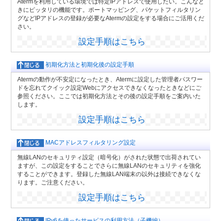
Atermを利用している環境では特定IPアドレスで使用したい。こんなと
きにピッタリの機能です。ポートマッピング、パケットフィルタリン
グなどIPアドレスの登録が必要なAtermの設定をする場合にご活用くだ
さい。
設定手順はこちら
初期化方法と初期化後の設定手順
Atermの動作が不安定になったとき、Atermに設定した管理者パスワー
ドを忘れてクイック設定Webにアクセスできなくなったときなどにご
参照ください。ここでは初期化方法とその後の設定手順をご案内いた
します。
設定手順はこちら
MACアドレスフィルタリング設定
無線LANのセキュリティ設定（暗号化）がされた状態で出荷されてい
ますが、この設定をすることでさらに無線LANのセキュリティを強化
することができます。登録した無線LAN端末の以外は接続できなくな
ります。ご注意ください。
設定手順はこちら
IPv6を使ったサービスの利用方法（子機編）