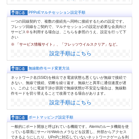
PPPoEマルチセッション設定手順
一つの回線契約で、複数の接続先へ同時に接続するための設定です。
フレッツ回線をご契約で、マルチセッションの設定が必要な会員向け
サービス
※
を利用する場合は、こちらを参照のうえ、設定を行って下
さい
※ 「サービス情報サイト」、「フレッツウイルスクリア」など。
設定手順はこちら
無線動作モード変更方法
ネットワーク名(SSID)を検出でき電波状態も悪くないが無線で接続で
きない、無線で接続、切断を繰り返す、無線だと異常に通信速度が遅
い。このように電波干渉が原因で無線状態が不安定な場合は、無線動
作モードを切り替えることで改善できる場合があります。
設定手順はこちら
ポートマッピング設定手順
一般的にポート開放と呼ばれている機能です。Atermのルータ機能を使
っている環境にサーバやWebカメラなどを設置し、外部からアクセス
できるようにしたり、UPnPに対応していないネットワークゲームを利