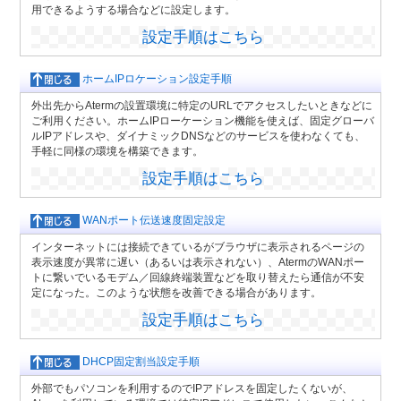
用できるようする場合などに設定します。
設定手順はこちら
ホームIPロケーション設定手順
外出先からAtermの設置環境に特定のURLでアクセスしたいときなどに
ご利用ください。ホームIPローケーション機能を使えば、固定グローバ
ルIPアドレスや、ダイナミックDNSなどのサービスを使わなくても、
手軽に同様の環境を構築できます。
設定手順はこちら
WANポート伝送速度固定設定
インターネットには接続できているがブラウザに表示されるページの
表示速度が異常に遅い（あるいは表示されない）、AtermのWANポー
トに繋いでいるモデム／回線終端装置などを取り替えたら通信が不安
定になった。このような状態を改善できる場合があります。
設定手順はこちら
DHCP固定割当設定手順
外部でもパソコンを利用するのでIPアドレスを固定したくないが、