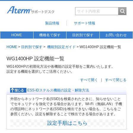
製品情報
サポート情報
HOME
機種名で探す
目的別で探す
お問い合わせ
HOME
>
目的別で探す
>
機能別設定ガイド
> WG1400HP 設定機能一覧
WG1400HP 設定機能一覧
WG1400HPの初期化方法や各機能の設定手順をご案内いたします。
設定する機能を選択してご活用ください。
すべて開く
｜
すべて閉じる
ESS-IDステルス機能の設定・解除方法
外部からネットワーク名(SSID)を検索されたときに、知らせないこと
でセキュリティを強化できる場合があります。Wi-Fi（無線LAN）子機
の増設時にネットワーク名(SSID)を検出できない場合も、こちらをご
参照ください。設定を解除することで検出できる場合があります。
設定手順はこちら