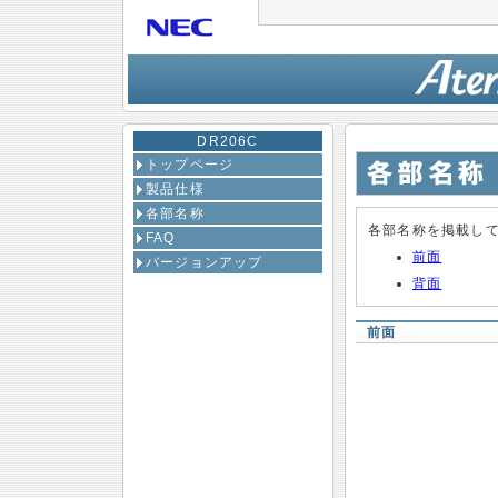
DR206C
トップページ
製品仕様
各部名称
各部名称を掲載し
FAQ
前面
バージョンアップ
背面
前面