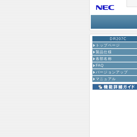
DR207C
トップページ
製品仕様
各部名称
FAQ
バージョンアップ
マニュアル