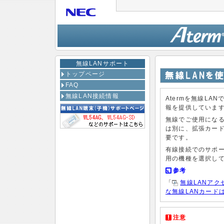
無線LANサポート
トップページ
FAQ
無線LAN接続情報
Atermを無線LA
報を提供していま
無線でご使用になる
は別に、拡張カード
要です。
有線接続でのサポ
用の機種を選択し
参考
「
無線LANア
な無線LANカード
注意