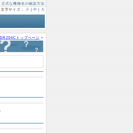
|
正式な機種名の確認方法
文字サイズ：
小
|
中
|
大
DR204Cトップページ
>
法