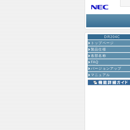
DR204C
トップページ
製品仕様
各部名称
FAQ
バージョンアップ
マニュアル