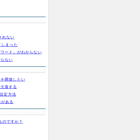
示されない
てしまった
スワード」がわからない
からない
トを開放したい
が欠落する
グ設定方法
合がある
するのですか？