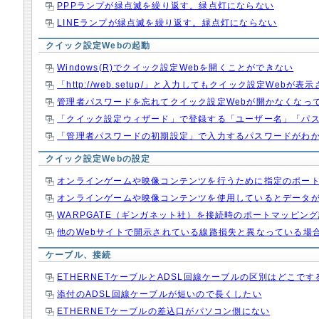
PPPランプが緑点滅を繰り返す。緑点灯にならない
LINEランプが緑点滅を繰り返す。緑点灯にならない
クイック設定Webの起動
Windows(R)でクイック設定Webを開くことができない
「http://web.setup/」と入力してもクイック設定Webが表
管理者パスワードを忘れてクイック設定Webが開かなくなっ
「クイック設定ウィザード」で登録する「ユーザー名」「パ
「管理者パスワードの初期設定」で入力するパスワードがわ
クイック設定Webの設定
オンラインゲームや映像コンテンツを行うために指定のポー
オンラインゲームや映像コンテンツを使用しているとデータ
WARPGATE（ギンガネット社）を接続時のポートマッピン
他のWebサイトで開示されている線路損失と異なっている場
ケーブル、接続
ETHERNETケーブルとADSL回線ケーブルの区別はどこで
添付のADSL回線ケーブルが短いので長くしたい
ETHERNETケーブルの差込口がパソコン側にない