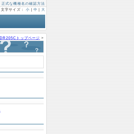
|
正式な機種名の確認方法
文字サイズ：
小
|
中
|
大
DR205Cトップページ
>
法