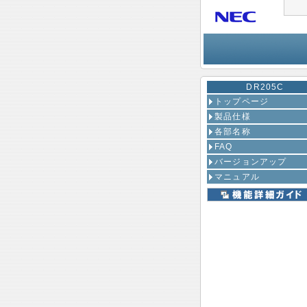
DR205C
トップページ
製品仕様
各部名称
FAQ
バージョンアップ
マニュアル