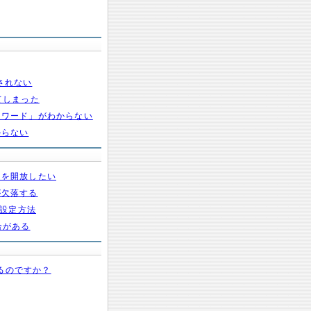
示されない
てしまった
スワード」がわからない
からない
トを開放したい
が欠落する
グ設定方法
合がある
するのですか？