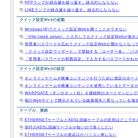
PPPランプが緑点滅を繰り返す。緑点灯にならない
LINEランプが緑点滅を繰り返す。緑点灯にならない
クイック設定Webの起動
Windows(R)でクイック設定Webを開くことができない
「http://web.setup/」と入力してもクイック設定Webが表
管理者パスワードを忘れてクイック設定Webが開かなくなっ
「クイック設定ウィザード」で登録する「ユーザー名」「パ
「管理者パスワードの初期設定」で入力するパスワードがわ
クイック設定Webの設定
オンラインゲームや映像コンテンツを行うために指定のポー
オンラインゲームや映像コンテンツを使用しているとデータ
WARPGATE（ギンガネット社）を接続時のポートマッピン
他のWebサイトで開示されている線路損失と異なっている場
ケーブル、接続
ETHERNETケーブルとADSL回線ケーブルの区別はどこで
添付のADSL回線ケーブルが短いので長くしたい
ETHERNETケーブルの差込口がパソコン側にない