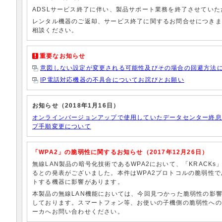
ADSLサービス終了に伴い、製品サポート業務を終了させていた
レンタル機器のご返却、サービス終了に関するお問合せにつきま
相談ください。
重要なお知らせ
意図しない設定が変更される可能性及びその場合の回避方法
IP電話対応機器の不具合についてお詫びとお願い
お知らせ（2018年1月16日）
オンラインバージョンアップで使用していたデータセンター終息
プ手順変更について
「WPA2」の脆弱性に関するお知らせ（2017年12月26日）
無線LAN製品の暗号化技術であるWPA2において、「KRACK
るとの発表がございました。本件はWPA2プロトコルの脆弱性で
トする機器に影響があります。
本製品の無線LAN機能においては、今回見つかった脆弱性の影
しております。スマートフォン等、お使いの子機側の脆弱性への
ーカへお問い合わせください。