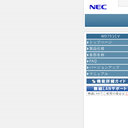
WD701CV
トップページ
製品仕様
各部名称
FAQ
バージョンアップ
マニュアル