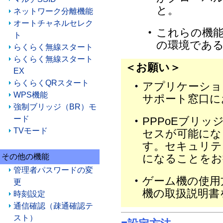
と。
ネットワーク分離機能
オートチャネルセレク
これらの機
ト
の環境であ
らくらく無線スタート
らくらく無線スタート
＜お願い＞
EX
らくらくQRスタート
アプリケーショ
WPS機能
サポート窓口に
強制ブリッジ（BR）モ
ード
PPPoEブリ
TVモード
セスが可能にな
す。セキュリテ
になることをお
その他の機能
管理者パスワードの変
ゲーム機の使用
更
機の取扱説明書
時刻設定
通信確認（疎通確認テ
スト）