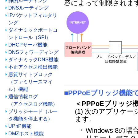
静的ルーティング
容によって制限されま
DNSルーティング
IPパケットフィルタリ
ング
ダイナミックポートコ
ントロール（SPI）
DHCPサーバ機能
DNSフォワーディング
ダイナミックDNS機能
不正アクセス検出機能
悪質サイトブロック
（ファミリースマイ
ル）機能
■PPPoEブリッジ機能
通信情報ログ
＜PPPoEブリッ
（アクセスログ機能）
(1) 次のアプリケ
ブリッジモード（ルー
ます。
タ機能を停止する）
UPnP機能
Windows 8の場
・
DMZホスト機能