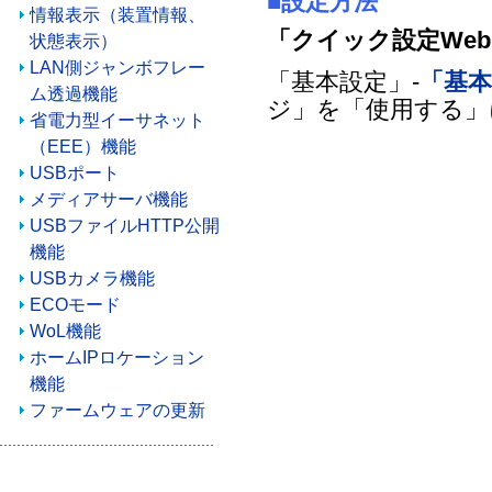
■設定方法
情報表示（装置情報、
「クイック設定We
状態表示）
LAN側ジャンボフレー
「基本設定」-
「基
ム透過機能
ジ」を「使用する」
省電力型イーサネット
（EEE）機能
USBポート
メディアサーバ機能
USBファイルHTTP公開
機能
USBカメラ機能
ECOモード
WoL機能
ホームIPロケーション
機能
ファームウェアの更新