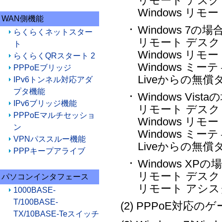
リモート デス
Windows リ
WAN側機能
Windows 7の場
・
らくらくネットスター
リモート デス
ト
Windows リ
らくらくQRスタート 2
Windows ミー
PPPoEブリッジ
Liveからの無
IPv6トンネル対応アダ
プタ機能
Windows Vist
・
IPv6ブリッジ機能
リモート デス
PPPoEマルチセッショ
Windows リ
ン
Windows ミー
VPNパススルー機能
Liveからの無
PPPキープアライブ
Windows XPの
・
リモート デス
パソコンインタフェース
リモート アシ
1000BASE-
T/100BASE-
(2) PPPoE対応
TX/10BASE-Teスイッチ