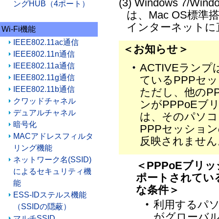
(3) Windows 7/Win
ングHUB（4ポート）
は、Mac OS標準
インターネットに
Wi-Fi機能
IEEE802.11ac通信
＜お知らせ＞
IEEE802.11n通信
ACTIVEラン
IEEE802.11a通信
IEEE802.11g通信
ているPPPセ
IEEE802.11b通信
ただし、他のP
クワッドチャネル
ンがPPPoE
デュアルチャネル
は、そのパソコ
暗号化
PPPセッション
MACアドレスフィルタ
反映されません
リング機能
ネットワーク名(SSID)
＜PPPoEブリッ
によるセキュリティ機
ポートされてい
能
な条件＞
ESS-IDステルス機能
利用するパ
（SSIDの隠蔽）
がグローバル
マルチSSID