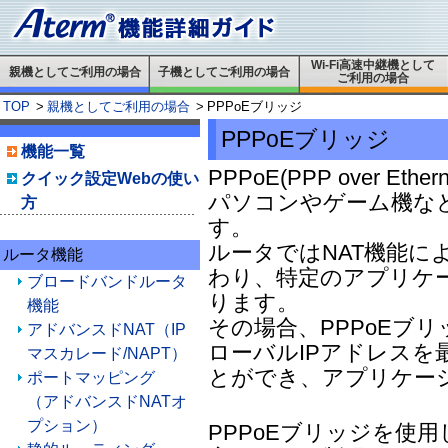
Wi-Fi高速中継機として
親機としてご利用の場合
子機としてご利用の場合
ご利用の場合
TOP
>
親機としてご利用の場合
>
PPPoEブリッジ
PPPoEブリッジ
機能一覧
PPPoE(PPP over 
クイック設定Webの使い
パソコンやゲーム機な
方
す。
ルータではNAT機能に
ルータ機能
わり、特定のアプリケ
ブロードバンドルータ
ります。
機能
その場合、PPPoEブ
アドバンスドNAT（IP
ローバルIPアドレスを
マスカレード/NAPT）
とができ、アプリケー
ポートマッピング
（アドバンスドNATオ
プション）
PPPoEブリッジを使